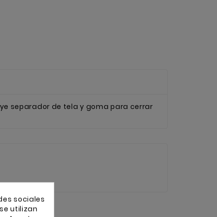
cluye separador de tela y goma para cerrar
des sociales
se utilizan