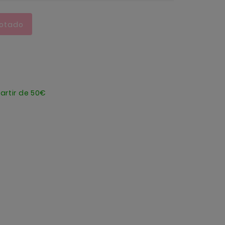
otado
artir de 50€