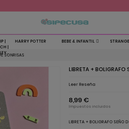
P |
HARRY POTTER
BEBE & INFANTIL
STRANGE
CH |
EY..
DE SONRISAS
LIBRETA + BOLIGRAFO
Leer Reseña
8,99 €
Impuestos incluidos
LIBRETA + BOLIGRAFO SEÑO D