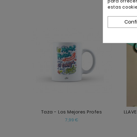
para ofrece
estas cooki
Conf
AÑADIR
Taza - Los Mejores Profes
LLAVE
Precio
7,99 €