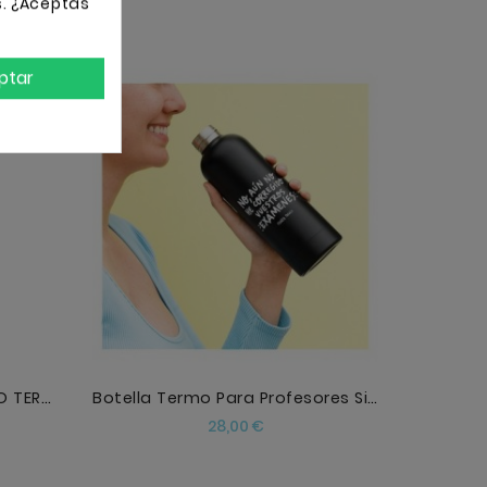
s. ¿Aceptas
ptar
AÑADIR
BOTELLA TERMO LA CLASE NO TERMINA HASTA QUE YO LO
Botella Termo Para Profesores Sipecusa
Precio
28,00 €