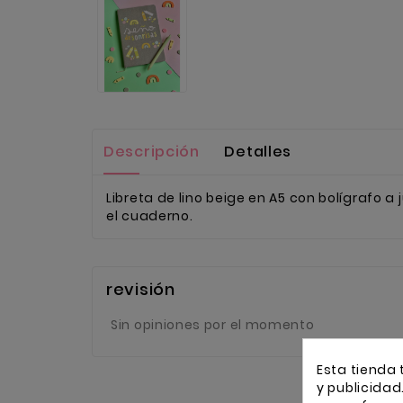
Descripción
Detalles
Libreta de lino beige en A5 con bolígrafo a
el cuaderno.
revisión
Sin opiniones por el momento
Esta tienda 
y publicidad