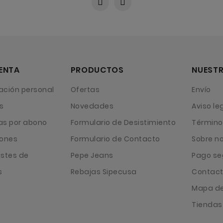
ENTA
PRODUCTOS
NUESTR
ación personal
Ofertas
Envío
s
Novedades
Aviso le
as por abono
Formulario de Desistimiento
Término
iones
Formulario de Contacto
Sobre n
ustes de
Pepe Jeans
Pago se
s
Rebajas Sipecusa
Contact
Mapa del
Tiendas