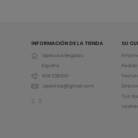
INFORMACIÓN DE LA TIENDA
SU CU
Sipecusa Regalos
Inform
España
Pedido
926 228200
Factur
sipeshop@gmail.com
Direcc
Tus aj
cookie