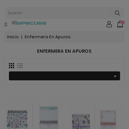
CATEGORÍA
0
Mochilas
&
Escolar
Inicio
Enfermera En Apuros
ENFERMERA EN APUROS
Chip |
Stitch |
Harry
Harley..
Potter

Bebe
&
Infantil
Stranger
Things