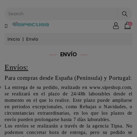
CATEGORÍA
0
Mochilas
&
Escolar
Inicio
Envío
ENVÍO
Chip |
Envíos:
Stitch |
Harry
Harley..
Potter
Para compras desde España (Península) y Portugal:
La entrega de su pedido, realizado en www.sipeshop.com,
Bebe
se realizará en el plazo de 24/48h laborables desde el
&
momento en el que lo realice. Este plazo puede ampliarse
Infantil
en periodos excepcionales, como Rebajas o Navidades, o
circunstancias extraordinarias, en los que los plazos de
Stranger
envío pueden prolongarse hasta 7 días laborables.
Things
Los envíos se realizarán a través de la
agencia Tipsa
. No
podemos concretar hora de entrega, pero su pedido se