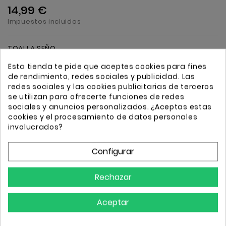
14,99 €
Impuestos incluidos
TOALLA SEÑO
Esta tienda te pide que aceptes cookies para fines
de rendimiento, redes sociales y publicidad. Las
Cantidad
Añadir
redes sociales y las cookies publicitarias de terceros
se utilizan para ofrecerte funciones de redes
sociales y anuncios personalizados. ¿Aceptas estas
cookies y el procesamiento de datos personales
involucrados?
Configurar
Transporte GRATIS a partir de 50€
Envio 24/72h
Rechazar
Aceptar
Descripción
Detalles