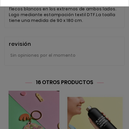
Toalla 100% algodón de color rosa y blanca. Lleva
flecos blancos en los extremos de ambos lados.
Logo mediante estampación textil DTF.La toalla
tiene una medida de 90 x 180 cm.
revisión
Sin opiniones por el momento
16 OTROS PRODUCTOS