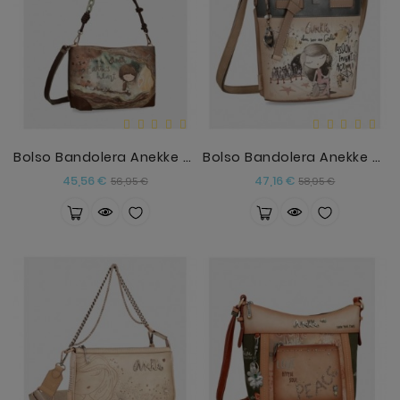
Bolso Bandolera Anekke Core Anekke
Bolso Bandolera Anekke Hollywood
Precio
Precio
Precio
Precio
45,56 €
47,16 €
56,95 €
58,95 €
base
base