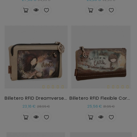
base
base
Billetero RFID Dreamverse Anekke
Billetero RFID Flexible Core Anekke
Precio
Precio
Precio
Precio
23,16 €
25,56 €
28,95 €
31,95 €
base
base