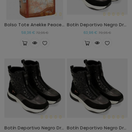
Bolso Tote Anekke Peace And Love
Botín Deportivo Negro Dressy Talla 37
Precio
Precio
Precio
Precio
58,36 €
63,96 €
72,95 €
79,95 €
base
base
Botín Deportivo Negro Dressy Talla 38
Botín Deportivo Negro Dressy Talla 39