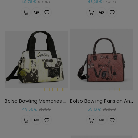
Precio
Precio
Precio
Precio
48,76 €
46,36 €
60,95 €
57,95 €
base
base
Bolso Bowling Memories Anekke
Bolso Bowling Parisian Anekke
Precio
Precio
Precio
Precio
49,56 €
55,16 €
61,95 €
68,95 €
base
base