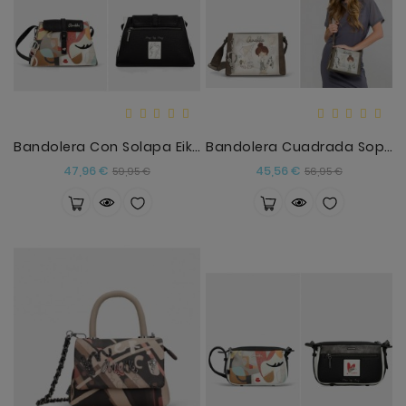
Bandolera Con Solapa Eikon Anekke
Bandolera Cuadrada Sophia Anekke
Precio
Precio
Precio
Precio
47,96 €
45,56 €
59,95 €
56,95 €
base
base