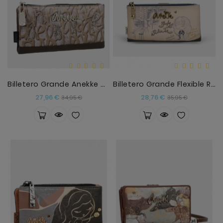
Billetero Grande Anekke Mantle Anekke
Billetero Grande Flexible RFID Studio Anekke
Precio
Precio
Precio
Precio
27,96 €
28,76 €
34,95 €
35,95 €
base
base