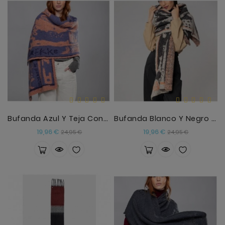
Bufanda Azul Y Teja Contemporary
Bufanda Blanco Y Negro Contemporary
Precio
Precio
Precio
Precio
19,96 €
19,96 €
24,95 €
24,95 €
base
base