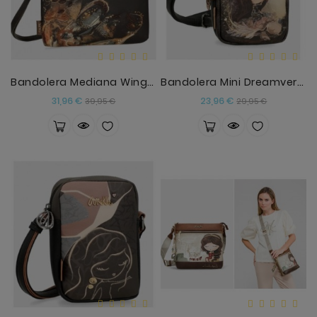
Bandolera Mediana Wings Anekke
Bandolera Mini Dreamverse Anekke
Precio
Precio
Precio
Precio
31,96 €
23,96 €
39,95 €
29,95 €
base
base