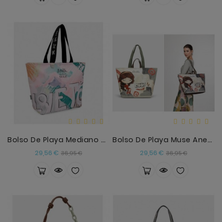
Bolso De Playa Mediano Hollywood
Bolso De Playa Muse Anekke
Precio
Precio
Precio
Precio
29,56 €
29,56 €
36,95 €
36,95 €
base
base