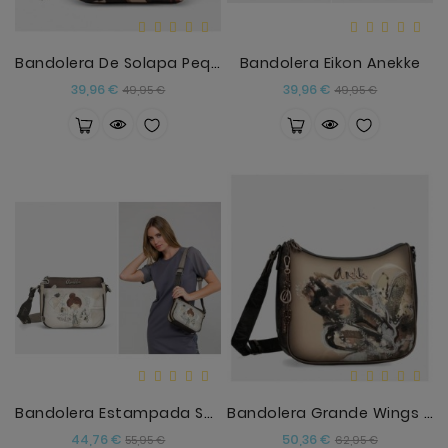
Bandolera De Solapa Pequeña Parisian Anekke
Bandolera Eikon Anekke
Precio
Precio
Precio
Precio
39,96 €
39,96 €
49,95 €
49,95 €
base
base
Bandolera Estampada Sophia Anekke
Bandolera Grande Wings Anekke
Precio
Precio
Precio
Precio
44,76 €
50,36 €
55,95 €
62,95 €