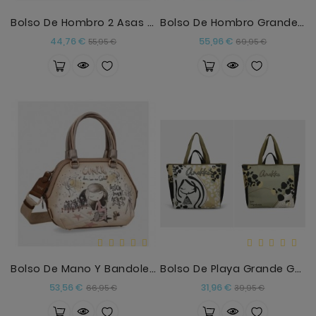
Bolso De Hombro 2 Asas Outer Anekke
Bolso De Hombro Grande Mademoiselle Anekke
Precio
Precio
Precio
Precio
44,76 €
55,96 €
55,95 €
69,95 €
base
base
Bolso De Mano Y Bandolera Hollywood
Bolso De Playa Grande Gaia Anekke
Precio
Precio
Precio
Precio
53,56 €
31,96 €
66,95 €
39,95 €
base
base