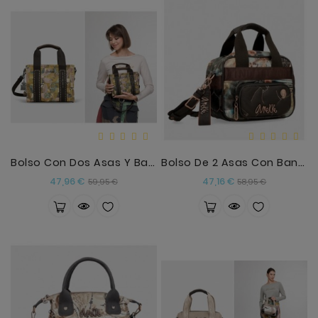
Bolso Con Dos Asas Y Bandolera Bloom Anekke
Bolso De 2 Asas Con Bandolera Shoen Padded
Precio
Precio
Precio
Precio
47,96 €
47,16 €
59,95 €
58,95 €
base
base