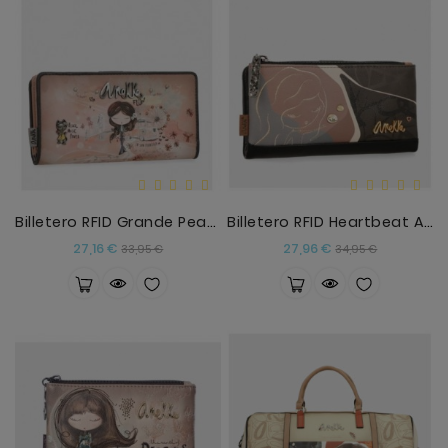
Billetero RFID Grande Peace & Love Rosa
Billetero RFID Heartbeat Anekke
Precio
Precio
Precio
Precio
27,16 €
27,96 €
33,95 €
34,95 €
base
base