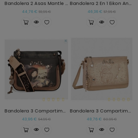
Bandolera 2 Asas Mantle Anekke
Bandolera 2 En 1 Eikon Anekke
Precio
Precio
Precio
Precio
44,76 €
46,36 €
55,95 €
57,95 €
base
base
Bandolera 3 Compartimentos Dreamverse Anekke
Bandolera 3 Compartimentos Nude Studio
Precio
Precio
Precio
Precio
43,96 €
48,76 €
54,95 €
60,95 €
base
base