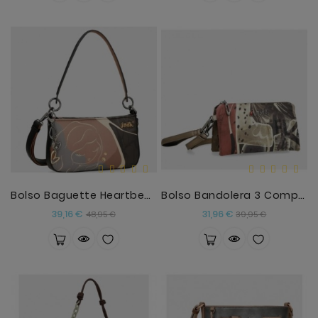
Bolso Baguette Heartbeat Anekke
Bolso Bandolera 3 Compartimentos Imaginary Anekke
Precio
Precio
Precio
Precio
39,16 €
31,96 €
48,95 €
39,95 €
base
base