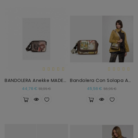
BANDOLERA Anekke MADEMOISELLE
Bandolera Con Solapa Amphora
Precio
Precio
Precio
Precio
44,76 €
45,56 €
55,95 €
56,95 €
base
base