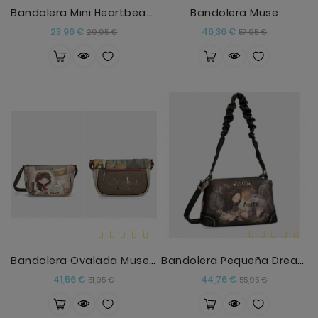
Bandolera Mini Heartbeat Anekke
Bandolera Muse
Precio
Precio
Precio
Precio
23,96 €
46,36 €
29,95 €
57,95 €
base
base
Bandolera Ovalada Muse Anekke
Bandolera Pequeña Dreamverse Anekke
Precio
Precio
Precio
Precio
41,56 €
44,76 €
51,95 €
55,95 €
base
base