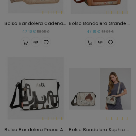
Bolso Bandolera Cadena Hollywood Nude
Bolso Bandolera Grande Anekke Peace And Love
Precio
Precio
Precio
Precio
47,16 €
47,16 €
58,95 €
58,95 €
base
base
Bolso Bandolera Peace And Love Blanco Y Negro
Bolso Bandolera Sophia Anekke