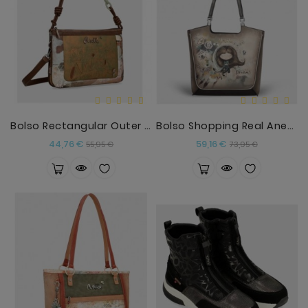
Bolso Rectangular Outer Anekke
Bolso Shopping Real Anekke
Precio
Precio
Precio
Precio
44,76 €
59,16 €
55,95 €
73,95 €
base
base