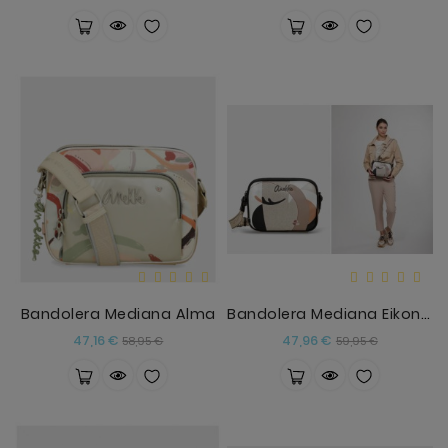
base
base
Bandolera Mediana Alma
Bandolera Mediana Eikon Anekke SPC
Precio
Precio
Precio
Precio
47,16 €
47,96 €
58,95 €
59,95 €
base
base