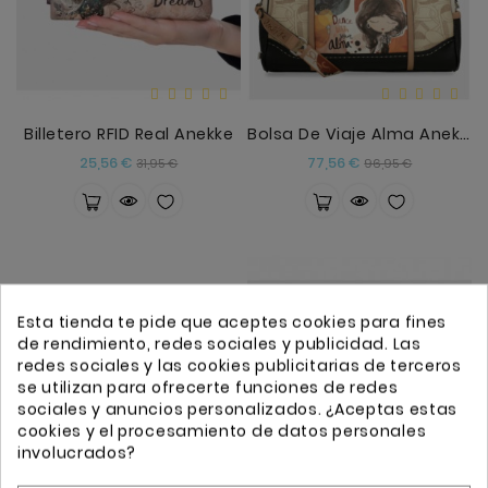
Billetero RFID Real Anekke
Bolsa De Viaje Alma Anekke
Precio
Precio
Precio
Precio
25,56 €
77,56 €
31,95 €
96,95 €
base
base
Esta tienda te pide que aceptes cookies para fines
de rendimiento, redes sociales y publicidad. Las
redes sociales y las cookies publicitarias de terceros
se utilizan para ofrecerte funciones de redes
sociales y anuncios personalizados. ¿Aceptas estas
cookies y el procesamiento de datos personales
involucrados?