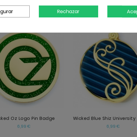
The Lord Of The Rings Evenstar Drop Earrings
Wicked Elphaba Stud Earri
igurar
Rechazar
Ace
Precio
Precio
12,99 €
11,99 €
AÑADIR
AÑADIR
cked Oz Logo Pin Badge
Precio
Precio
6,99 €
6,99 €