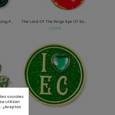
The Lord Of The Rings Prancing Pony Pub Sign Keyri
The Lord Of The Rings Eye Of Sauron Keyring
Precio
12,99 €
AÑADIR
des sociales
se utilizan
s. ¿Aceptas