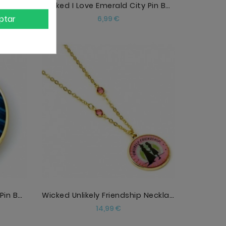
ng Set
Wicked I Love Emerald City Pin Badge
ptar
Precio
6,99 €
AÑADIR
Wicked Blue Shiz University Pin Badge
Wicked Unlikely Friendship Necklace
Precio
14,99 €