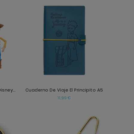
AÑADIR
Figura Woody Toy Story 5 Disney Pixar 18cm
Cuaderno De Viaje El Principito A5
Precio
11,99 €