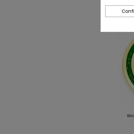
Conf
Wi