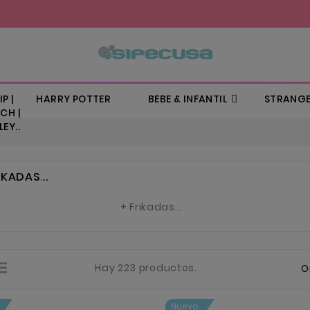
P |
HARRY POTTER
BEBE & INFANTIL
STRANGE
CH |
EY..
IKADAS...
+ Frikadas...
Hay 223 productos.
O
Nuevo