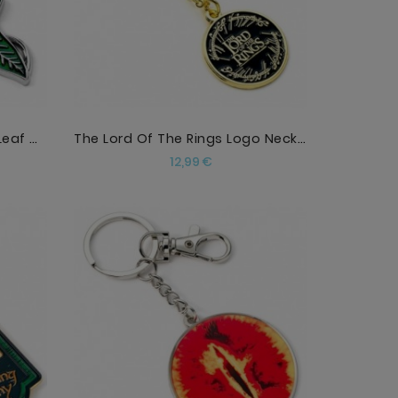
The Lord Of The Rings The Leaf Of Lorien Necklace
The Lord Of The Rings Logo Necklace
Precio
12,99 €
AÑADIR