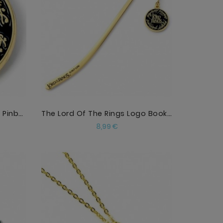
AÑADIR
The Lord Of The Rings Logo Pinbadge
The Lord Of The Rings Logo Bookmark
Precio
8,99 €
AÑADIR