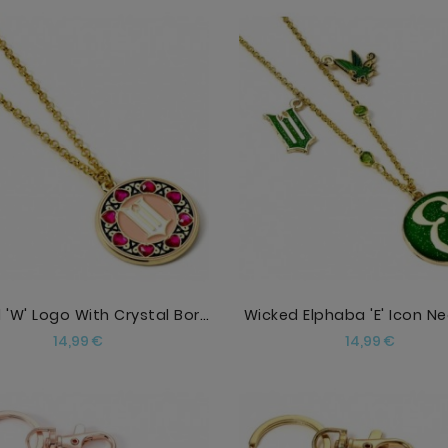
AÑADIR
AÑADIR
Wicked 'W' Logo With Crystal Border Necklace
Wicked Elphaba 'E' Icon N
Precio
Precio
14,99 €
14,99 €