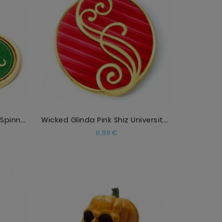
AÑADIR
Wicked I Love Emerald City Spinning Keyring
Wicked Glinda Pink Shiz University Pin Badge
Precio
6,99 €
AÑADIR