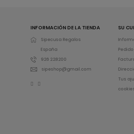
INFORMACIÓN DE LA TIENDA
SU CU
Sipecusa Regalos
Inform
España
Pedido
926 228200
Factur
sipeshop@gmail.com
Direcc
Tus aj
cookie