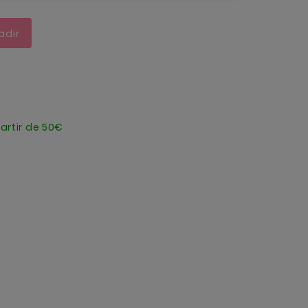
adir
artir de 50€