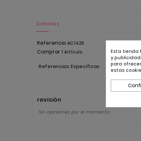
Detalles
Referencia
AC1425
Esta tienda 
Comprar
1 Artículo
y publicidad
para ofrece
Referencias Específicas
estas cooki
Conf
revisión
Sin opiniones por el momento