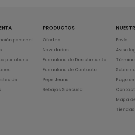
ENTA
PRODUCTOS
NUESTR
ación personal
Ofertas
Envío
s
Novedades
Aviso le
as por abono
Formulario de Desistimiento
Término
iones
Formulario de Contacto
Sobre n
ustes de
Pepe Jeans
Pago se
s
Rebajas Sipecusa
Contact
Mapa del
Tiendas