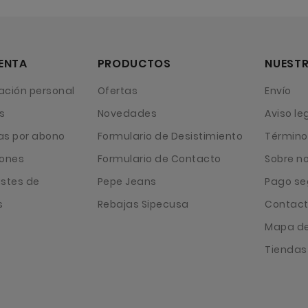
ENTA
PRODUCTOS
NUESTR
ación personal
Ofertas
Envío
s
Novedades
Aviso le
as por abono
Formulario de Desistimiento
Término
iones
Formulario de Contacto
Sobre n
ustes de
Pepe Jeans
Pago se
s
Rebajas Sipecusa
Contact
Mapa del
Tiendas