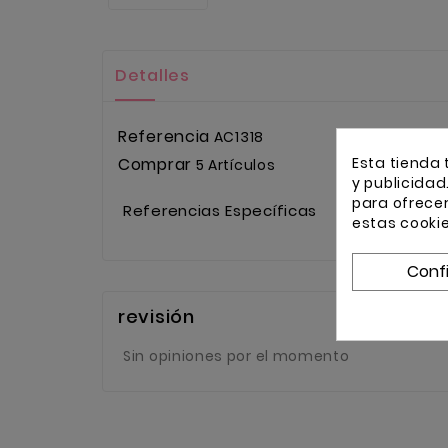
Detalles
Referencia
AC1318
Esta tienda 
Comprar
5 Artículos
y publicidad
para ofrece
Referencias Específicas
estas cooki
Conf
revisión
Sin opiniones por el momento