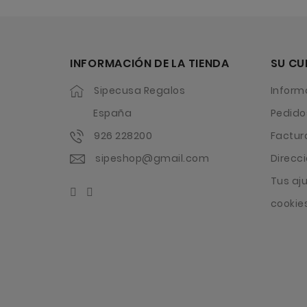
INFORMACIÓN DE LA TIENDA
SU CU
Sipecusa Regalos
Inform
España
Pedido
926 228200
Factur
sipeshop@gmail.com
Direcc
Tus aj
cookie