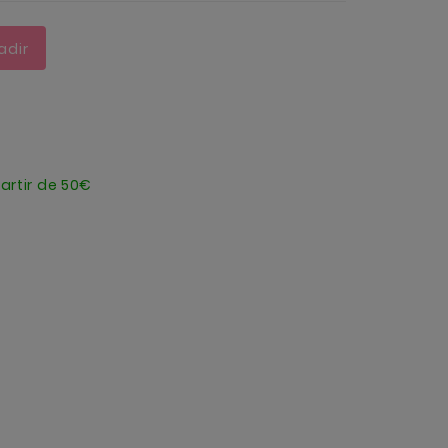
adir
artir de 50€