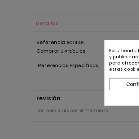
Detalles
Referencia
AC1449
Esta tienda 
Comprar
5 Artículos
y publicidad
para ofrece
Referencias Específicas
estas cooki
Conf
revisión
Sin opiniones por el momento