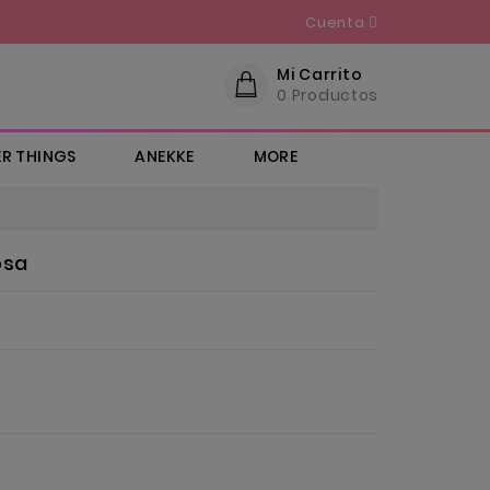
Cuenta
Mi Carrito
0
Productos
R THINGS
ANEKKE
MORE
MAS CATEGORIAS
+ FRIKADAS...
MALETAS & VIAJE
ENFERMERA EN APUROS
IDEAS PARA REGALAR
BOLSOS & CO
LLAVEROS MOLONES
NECESERES & SHOPPING
CHIP | STITCH | HARLEY..
FUNKOS POP
MOCHILAS INFANTILES
FRIENDS & E.T
COJINES ORIGINALES Y PORTAFOTOS
STAR WARS & MARVEL
osa