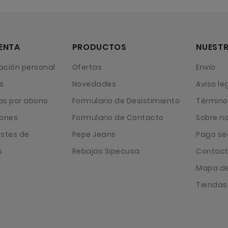
ENTA
PRODUCTOS
NUESTR
ación personal
Ofertas
Envío
s
Novedades
Aviso le
as por abono
Formulario de Desistimiento
Término
iones
Formulario de Contacto
Sobre n
ustes de
Pepe Jeans
Pago se
s
Rebajas Sipecusa
Contact
Mapa del
Tiendas