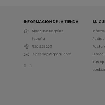
INFORMACIÓN DE LA TIENDA
SU CU
Sipecusa Regalos
Inform
España
Pedido
926 228200
Factur
sipeshop@gmail.com
Direcc
Tus aj
cookie