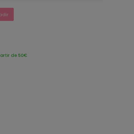
adir
artir de 50€