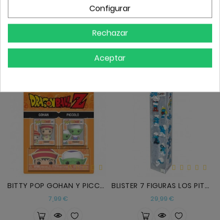
Configurar
BITTTY POP MILES MORALES Y GHOST-SPIDER
BITTY POP DRAGON BALL - SS GOKU Y FRIEZA
Precio
Precio
7,99 €
7,99 €
Rechazar
Aceptar
BITTY POP GOHAN Y PICCOLO
BLISTER 7 FIGURAS LOS PITUFOS 5CM
Precio
Precio
7,99 €
29,99 €