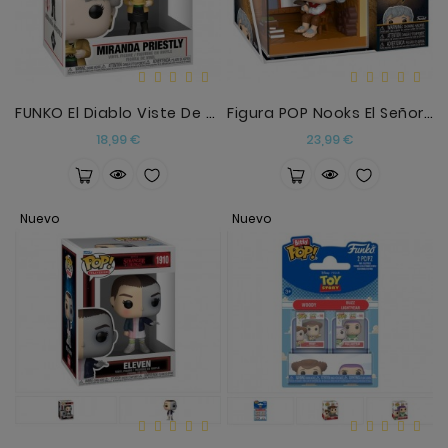
Anekke
Mas
Categorias
FUNKO El Diablo Viste De Prada Miranda Priestly
Figura POP Nooks El Señor De Los Anillos Bilbo
Precio
Precio
18,99 €
23,99 €
Nuevo
Nuevo