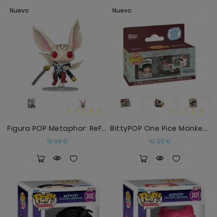
Nuevo
Nuevo
Figura POP Metaphor: ReFantazio Heismay
BittyPOP One Pice Monkey D.Luffy Y Thousand Sunny
Precio
Precio
19,99 €
10,50 €