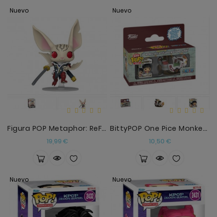
Nuevo
Nuevo
Figura POP Metaphor: ReFantazio Heismay
BittyPOP One Pice Monkey D.Luffy Y Thousand Sunny
Precio
Precio
19,99 €
10,50 €
Nuevo
Nuevo