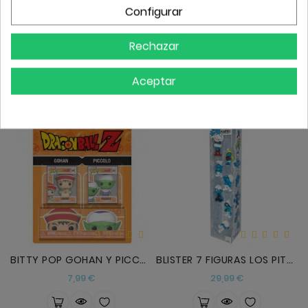
Configurar
BITTTY POP MILES MORALES Y GHOST-SPIDER
BITTY POP DRAGON BALL - SS GOKU Y FRIEZA
Precio
Precio
7,99 €
7,99 €
Rechazar
Aceptar
BITTY POP GOHAN Y PICCOLO
BLISTER 7 FIGURAS LOS PITUFOS 5CM
Precio
Precio
7,99 €
29,99 €