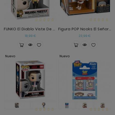
Anekke
Mas
Categorias
FUNKO El Diablo Viste De Prada Miranda Priestly
Figura POP Nooks El Señor De Los Anillos Bilbo
Precio
Precio
18,99 €
23,99 €
Nuevo
Nuevo