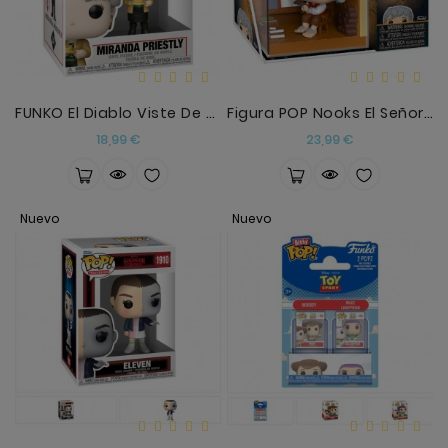
Anekke
Mas
Categorias
FUNKO El Diablo Viste De Prada Miranda Priestly
Figura POP Nooks El Señor De Los Anillos Bilbo
Precio
Precio
18,99 €
23,99 €
Nuevo
Nuevo