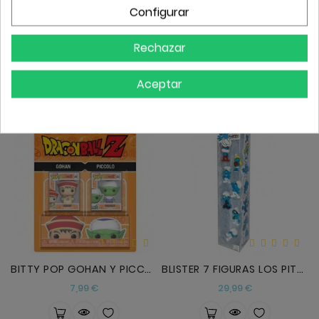
Configurar
BITTTY POP MILES MORALES Y GHOST-SPIDER
BITTY POP DRAGON BALL - SS GOKU Y FRIEZA
Precio
Precio
7,99 €
7,99 €
Rechazar
Aceptar
BITTY POP GOHAN Y PICCOLO
BLISTER 7 FIGURAS LOS PITUFOS 5CM
Precio
Precio
7,99 €
29,99 €