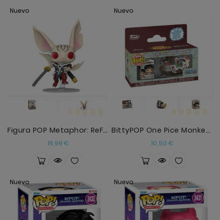
Nuevo
Nuevo
Figura POP Metaphor: ReFantazio Heismay
BittyPOP One Pice Monkey D.Luffy Y Thousand Sunny
Precio
Precio
19,99 €
10,50 €
Nuevo
Nuevo