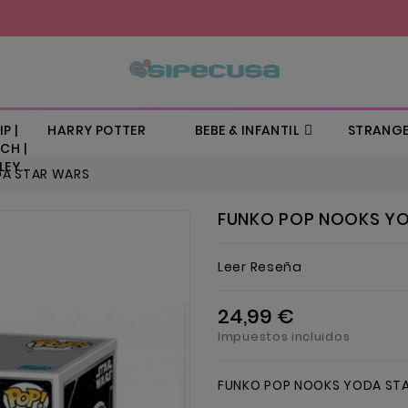
P |
HARRY POTTER
BEBE & INFANTIL
STRANGE
CH |
EY..
DA STAR WARS
FUNKO POP NOOKS Y
Leer Reseña
24,99 €
Impuestos incluidos
FUNKO POP NOOKS YODA ST