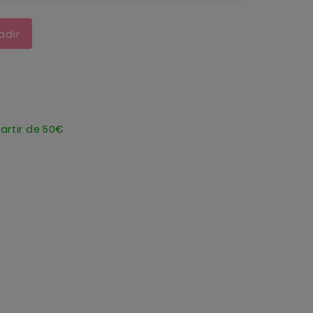
adir
artir de 50€