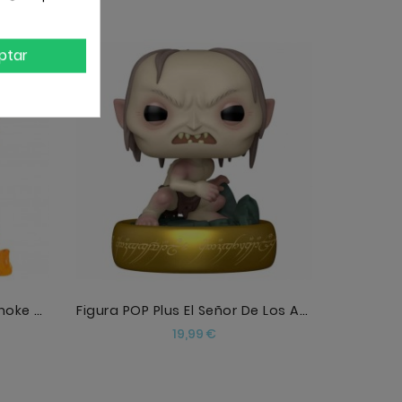
Fuera de
ptar
AÑADIR
Figura POP One Piece Vinsmoke Sanji
Figura POP Plus El Señor De Los Anillos Gollum
Precio
19,99 €