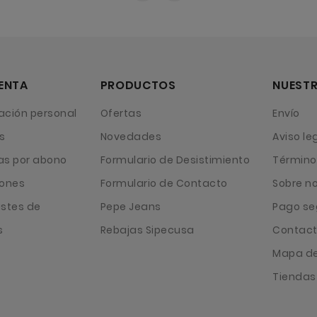
ENTA
PRODUCTOS
NUESTR
ación personal
Ofertas
Envío
s
Novedades
Aviso le
as por abono
Formulario de Desistimiento
Término
iones
Formulario de Contacto
Sobre n
ustes de
Pepe Jeans
Pago se
s
Rebajas Sipecusa
Contact
Mapa del
Tiendas