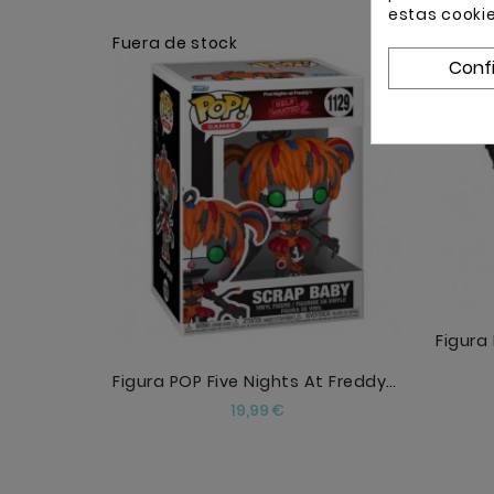
estas cooki
Fuera de stock
Conf
AGOTADO
Figura POP Five Nights At Freddys Help Wanted 2 Sc
Precio
19,99 €