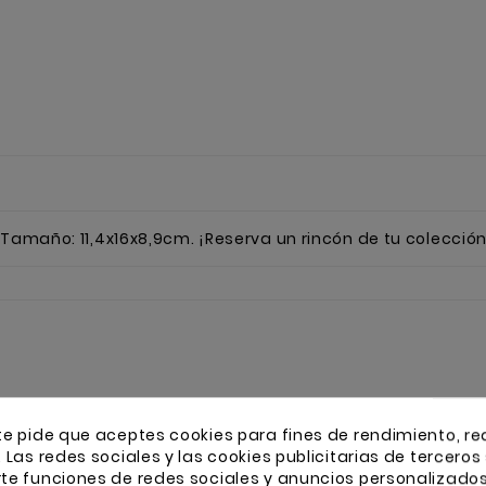
t Tamaño: 11,4x16x8,9cm. ¡Reserva un rincón de tu colecci
te pide que aceptes cookies para fines de rendimiento, re
. Las redes sociales y las cookies publicitarias de terceros 
16 OTROS PRODUCTOS
rte funciones de redes sociales y anuncios personalizado