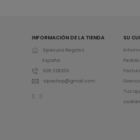
INFORMACIÓN DE LA TIENDA
SU CU
Sipecusa Regalos
Inform
España
Pedido
926 228200
Factur
sipeshop@gmail.com
Direcc
Tus aj
cookie