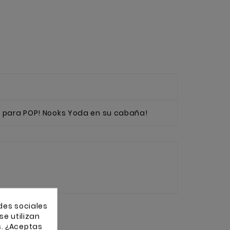
ón para POP! Nooks Yoda en su cabaña!
des sociales
se utilizan
s. ¿Aceptas