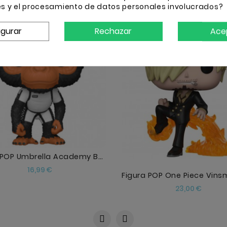
es y el procesamiento de datos personales involucrados?
igurar
Rechazar
Ace
AÑADIR
AÑADIR
Figura POP Umbrella Academy Baby Pogo
Precio
16,99 €
Precio
23,00 €