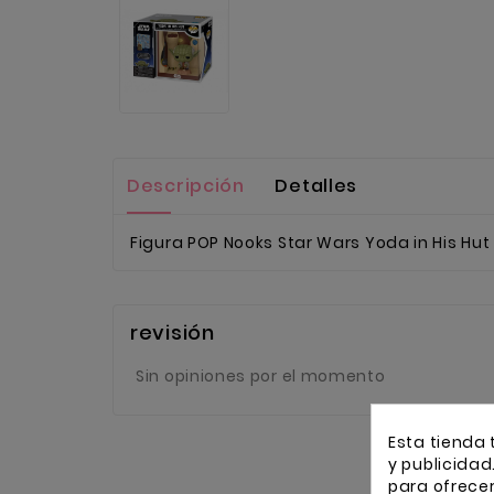
Descripción
Detalles
Figura POP Nooks Star Wars Yoda in His Hu
revisión
Sin opiniones por el momento
Esta tienda 
y publicidad
para ofrece