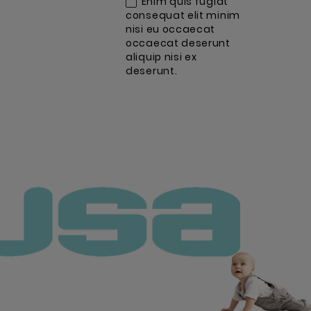
Enim quis fugiat
consequat elit minim
nisi eu occaecat
occaecat deserunt
aliquip nisi ex
deserunt.