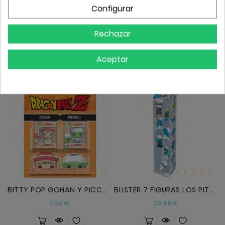
Configurar
BITTTY POP MILES MORALES Y GHOST-SPIDER
BITTY POP DRAGON BALL - SS GOKU Y FRIEZA
Precio
Precio
7,99 €
7,99 €
Rechazar
Aceptar
BITTY POP GOHAN Y PICCOLO
BLISTER 7 FIGURAS LOS PITUFOS 5CM
Precio
Precio
7,99 €
29,99 €