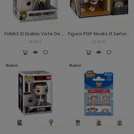
Anekke
Mas
Categorias
FUNKO El Diablo Viste De Prada Miranda Priestly
Figura POP Nooks El Señor De Los Anillos Bilbo
Precio
Precio
18,99 €
23,99 €
Nuevo
Nuevo