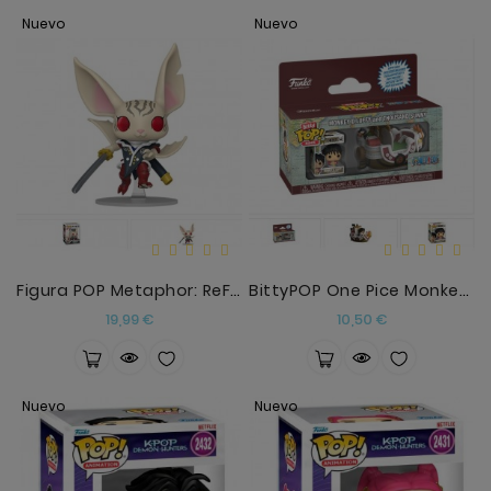
Nuevo
Nuevo
Figura POP Metaphor: ReFantazio Heismay
BittyPOP One Pice Monkey D.Luffy Y Thousand Sunny
Precio
Precio
19,99 €
10,50 €
Nuevo
Nuevo