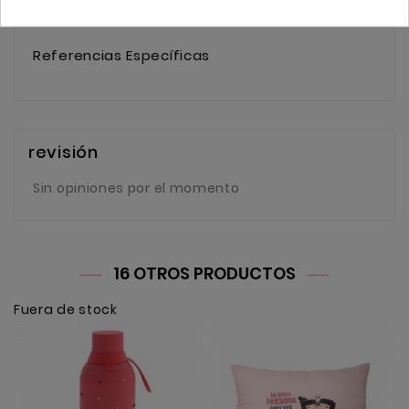
Comprar
3 Artículos
Referencias Específicas
revisión
Sin opiniones por el momento
16 OTROS PRODUCTOS
Fuera de stock