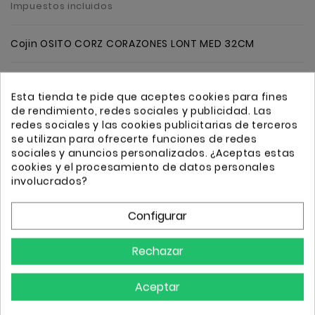
Impuestos incluidos
Cojin OSITO CORZ CORAZONES LONT MED 32CM
Cantidad
Añadir
Esta tienda te pide que aceptes cookies para fines
de rendimiento, redes sociales y publicidad. Las
redes sociales y las cookies publicitarias de terceros
se utilizan para ofrecerte funciones de redes
sociales y anuncios personalizados. ¿Aceptas estas
cookies y el procesamiento de datos personales
involucrados?
Transporte GRATIS a partir de 50€
Envio 24/72h
Configurar
Rechazar
Detalles
Aceptar
Referencia
1274