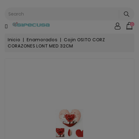
CATEGORÍA
0
Mochilas
&
Escolar
Inicio
Enamorados
Cojin OSITO CORZ
CORAZONES LONT MED 32CM
Chip |
Stitch |
Harry
Harley..
Potter
Bebe
&
Infantil
Stranger
Things