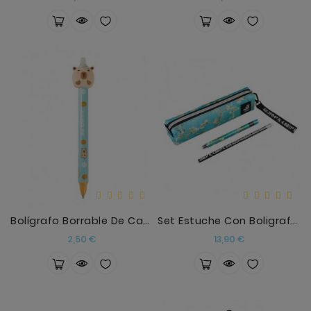
Bolígrafo Borrable De Capibara De ITotal Con Diseñ
Set Estuche Con Boligrafo Y Lapiz Van Gogh Museum
Precio
Precio
2,50 €
13,90 €