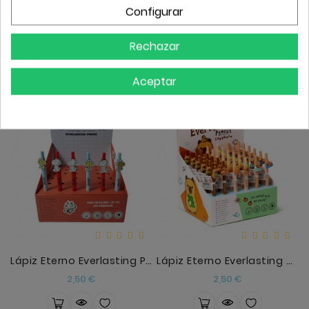
Configurar
Boligrafo Borrable Futbol
Bolígrafo Borrable 3D Unicornio
Precio
Precio
2,20 €
2,50 €
Rechazar
Aceptar
Lápiz Eterno Everlasting Peanuts Snoopy & Woodstoc
Lápiz Eterno Everlasting Capibara
Precio
Precio
2,50 €
2,50 €