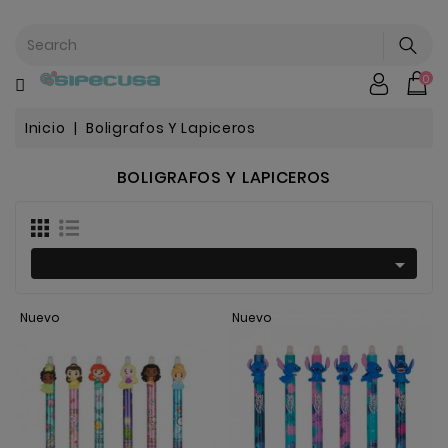
CATEGORÍA
0
Mochilas
&
Escolar
Inicio
Boligrafos Y Lapiceros
BOLIGRAFOS Y LAPICEROS
Chip |
Stitch |
Harry
Harley..
Potter

Bebe
Nuevo
Nuevo
&
Infantil
Stranger
Things