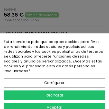
72,95 €
58,36 €
20% de descuento
Impuestos incluidos
Bolso Tote Anekke Peace and Love
Esta tienda te pide que aceptes cookies para fines
de rendimiento, redes sociales y publicidad. Las
Cantidad
Añadir
redes sociales y las cookies publicitarias de terceros
se utilizan para ofrecerte funciones de redes
sociales y anuncios personalizados. ¿Aceptas estas
cookies y el procesamiento de datos personales
involucrados?
Configurar
Transporte GRATIS a partir de 50€
Envio 24/72h
Rechazar
Aceptar
Descripción
Detalles