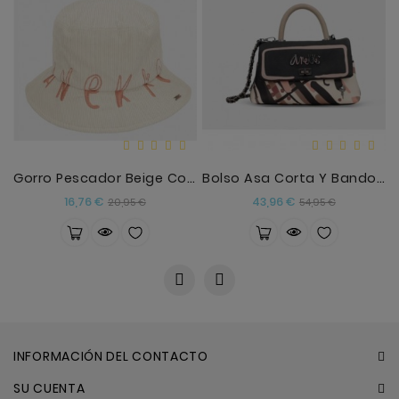
Gorro Pescador Beige Contemporary
Bolso Asa Corta Y Bandolera Pequeño Parisian Anekk
Precio
Precio
Precio
Precio
16,76 €
43,96 €
20,95 €
54,95 €
base
base
INFORMACIÓN DEL CONTACTO
SU CUENTA