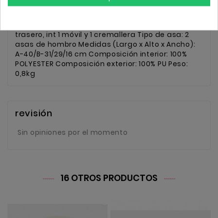
Tipo de cierre: Cremallera Bolsillos: 1 bolsillo del. y 1
trasero, int 1 móvil y 1 cremallera Tipo de asa: 2
asas de hombro Medidas (Largo x Alto x Ancho):
A-40/B-31/29/16 cm Composición interior: 100%
POLYESTER Composición exterior: 100% PU Peso:
0,8kg
revisión
Sin opiniones por el momento
16 OTROS PRODUCTOS