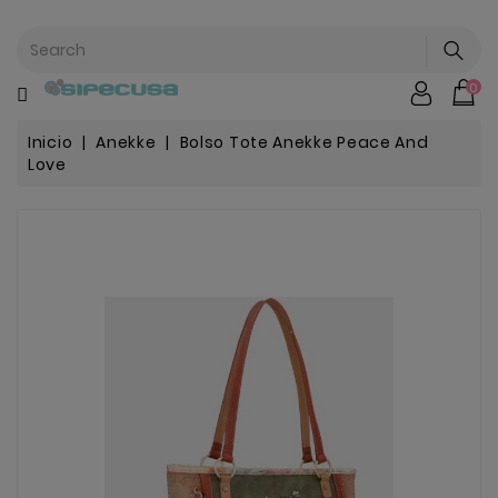
CATEGORÍA
0
Mochilas
&
Escolar
Inicio
Anekke
Bolso Tote Anekke Peace And
Love
Chip |
Stitch |
Harry
Harley..
Potter
Bebe
&
Infantil
Stranger
Things