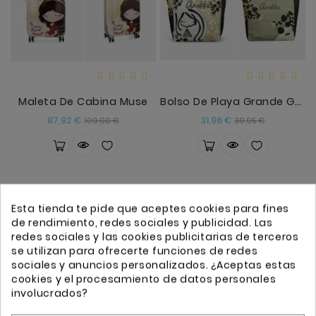
Maleta De Cabina Muse
Bolso De Playa Grande Gaia Anekke
Precio
Precio
Precio
Precio
87,92 €
31,96 €
109,90 €
39,95 €
base
base
Esta tienda te pide que aceptes cookies para fines
de rendimiento, redes sociales y publicidad. Las
redes sociales y las cookies publicitarias de terceros
se utilizan para ofrecerte funciones de redes
sociales y anuncios personalizados. ¿Aceptas estas
cookies y el procesamiento de datos personales
involucrados?