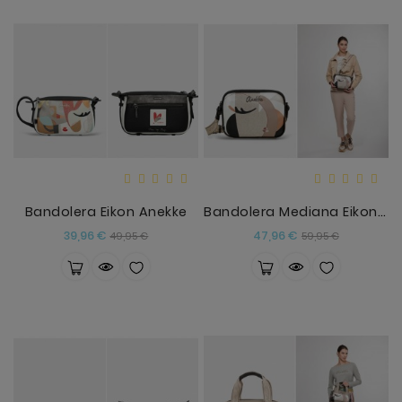
Bandolera Eikon Anekke
Bandolera Mediana Eikon Anekke SPC
Precio
Precio
Precio
Precio
39,96 €
47,96 €
49,95 €
59,95 €
base
base