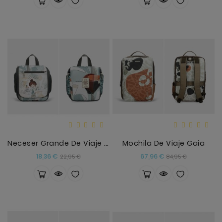
Neceser Grande De Viaje Sophia Anekke
Mochila De Viaje Gaia
Precio
Precio
Precio
Precio
18,36 €
67,96 €
22,95 €
84,95 €
base
base