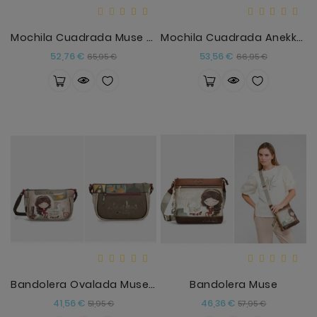
Mochila Cuadrada Muse Anekke
Mochila Cuadrada Anekke Muse
Precio
Precio
Precio
Precio
52,76 €
53,56 €
65,95 €
66,95 €
base
base
Bandolera Ovalada Muse Anekke
Bandolera Muse
Precio
Precio
Precio
Precio
41,56 €
46,36 €
51,95 €
57,95 €
base
base