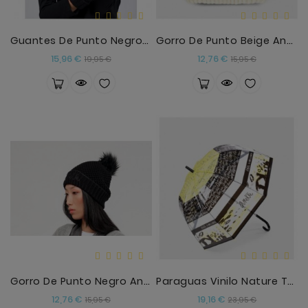
Guantes De Punto Negros Anekke
Gorro De Punto Beige Anekke
Precio
Precio
Precio
Precio
15,96 €
12,76 €
19,95 €
15,95 €
base
base
Gorro De Punto Negro Anekke
Paraguas Vinilo Nature Towanda Anekke
Precio
Precio
Precio
Precio
12,76 €
19,16 €
15,95 €
23,95 €