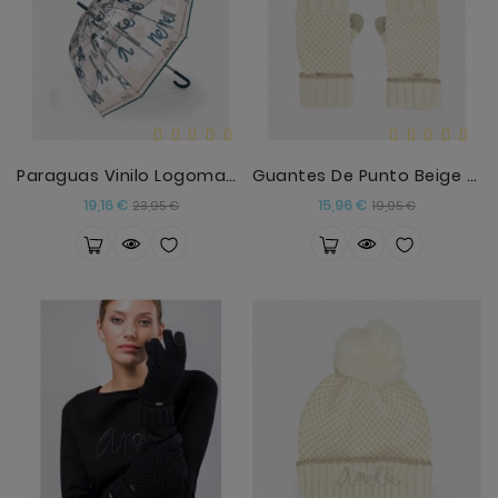
Paraguas Vinilo Logomanía Anekke
Guantes De Punto Beige Anekke
Precio
Precio
Precio
Precio
19,16 €
15,96 €
23,95 €
19,95 €
base
base