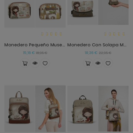
Monedero Pequeño Muse Anekke
Monedero Con Solapa Muse Anekke
Precio
Precio
Precio
Precio
15,16 €
18,36 €
18,95 €
22,95 €
base
base