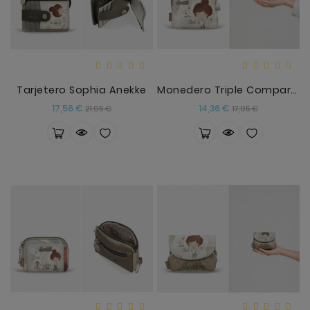
Anekke
Mas
Categorias
Tarjetero Sophia Anekke
Monedero Triple Compartimento Sophia Anekke
Precio
Precio
Precio
Precio
17,56 €
14,36 €
21,95 €
17,95 €
base
base