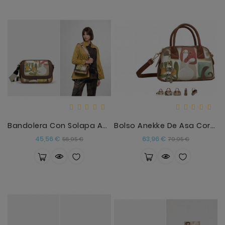
Bandolera Con Solapa Amphora
Bolso Anekke De Asa Corta
Precio
Precio
Precio
Precio
45,56 €
63,96 €
56,95 €
79,95 €
base
base