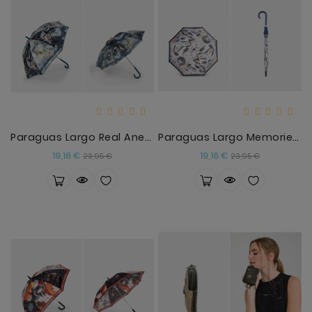
Paraguas Largo Real Anekke
Paraguas Largo Memories Anekke
Precio
Precio
Precio
Precio
19,16 €
19,16 €
23,95 €
23,95 €
base
base