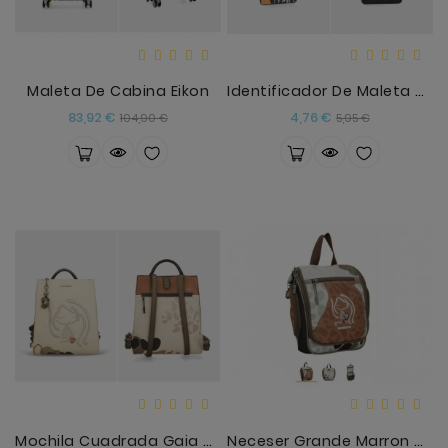
Maleta De Cabina Eikon
Identificador De Maleta Olympia
Precio
Precio
Precio
Precio
83,92 €
4,76 €
104,90 €
5,95 €
base
base
Mochila Cuadrada Gaia Anekke
Neceser Grande Marron Anekke