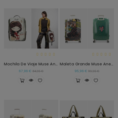
Mochila De Viaje Muse Anekke
Maleta Grande Muse Anekke
Precio
Precio
Precio
Precio
67,96 €
95,96 €
84,95 €
119,95 €
base
base