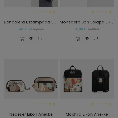
Bandolera Estampada Sophia Anekke
Monedero Son Solapa Eikon Anekke
Precio
Precio
Precio
Precio
44,76 €
18,36 €
55,95 €
22,95 €
base
base
Neceser Eikon Anekke
Mochila Eikon Anekke