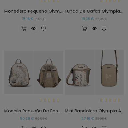
Monedero Pequeño Olympia Anekke
Funda De Gafas Olympia Anekke
Precio
Precio
Precio
Precio
15,16 €
18,36 €
18,95 €
22,95 €
base
base
Mochila Pequeña De Paseo Olympia Anekke
Mini Bandolera Olympia Anekke
Precio
Precio
Precio
Precio
50,36 €
27,16 €
62,95 €
33,95 €
base
base