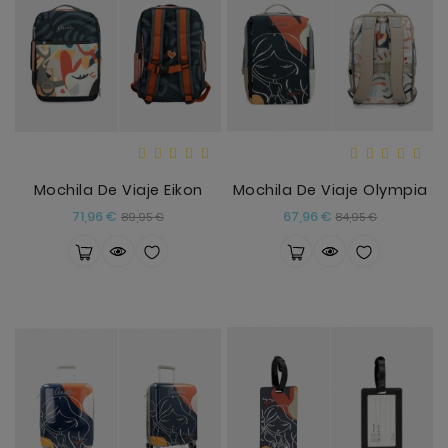
Mochila De Viaje Eikon
Mochila De Viaje Olympia
Precio
Precio
Precio
Precio
71,96 €
67,96 €
89,95 €
84,95 €
base
base