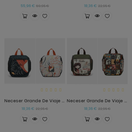
Precio
Precio
Precio
Precio
55,96 €
18,36 €
69,95 €
22,95 €
base
base
Neceser Grande De Viaje Eikon Anekke
Neceser Grande De Viaje Muse Anekke
Precio
Precio
Precio
Precio
18,36 €
18,36 €
22,95 €
22,95 €
base
base