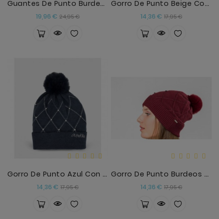
Guantes De Punto Burdeos Con Detalles Anekke
Gorro De Punto Beige Con Detalles Anekke
Precio
Precio
Precio
Precio
19,96 €
14,36 €
24,95 €
17,95 €
base
base
Gorro De Punto Azul Con Detalles Anekke
Gorro De Punto Burdeos Anekke
Precio
Precio
Precio
Precio
14,36 €
14,36 €
17,95 €
17,95 €
base
base