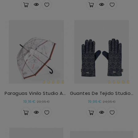
Paraguas Vinilo Studio Anekke
Guantes De Tejido Studio Anekke
Precio
Precio
Precio
Precio
19,16 €
19,96 €
23,95 €
24,95 €
base
base