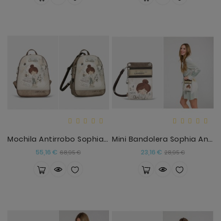
Mochila Antirrobo Sophia Anekke
Mini Bandolera Sophia Anekke
Precio
Precio
Precio
Precio
55,16 €
23,16 €
68,95 €
28,95 €
base
base