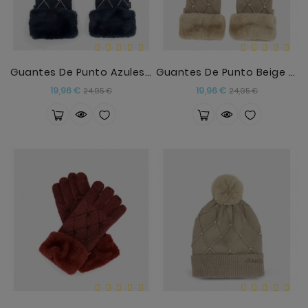
Guantes De Punto Azules Con Detalles Anekke
Guantes De Punto Beige Con Detalles Anekke
Precio
Precio
Precio
Precio
19,96 €
19,96 €
24,95 €
24,95 €
base
base