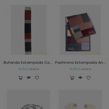
Bufanda Estampada Con Flecos Anekke
Pashmina Estampada Anekke
Precio
Precio
Precio
Precio
19,16 €
19,96 €
23,95 €
24,95 €
base
base