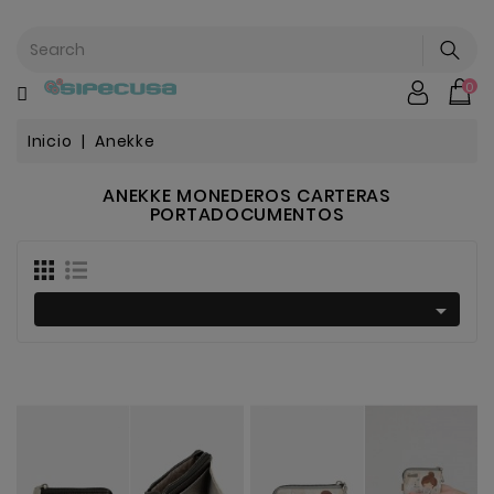
CATEGORÍA
0
Mochilas
&
Escolar
Inicio
Anekke
ANEKKE MONEDEROS CARTERAS
PORTADOCUMENTOS
Chip |
Stitch |
Harry
Harley..
Potter

Bebe
&
Infantil
Stranger
Things