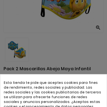
Anekke
Mas
Categorias

Pack 2 Mascarillas Abeja Maya Infantil
Leer Reseña
Esta tienda te pide que aceptes cookies para fines
de rendimiento, redes sociales y publicidad. Las
redes sociales y las cookies publicitarias de terceros
12,99 €
se utilizan para ofrecerte funciones de redes
Impuestos incluidos
sociales y anuncios personalizados. ¿Aceptas estas
cookies y el procesamiento de datos personales