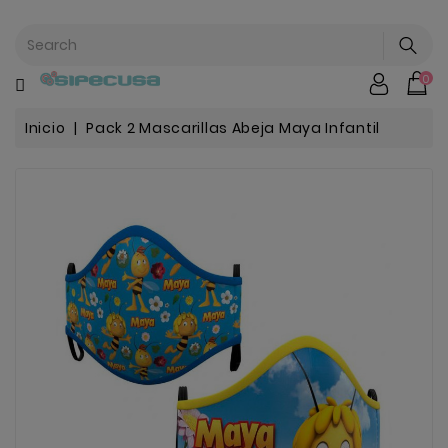
CATEGORÍA
0
Mochilas
&
Escolar
Inicio
Pack 2 Mascarillas Abeja Maya Infantil
Chip |
Stitch |
Harry
Harley..
Potter
Bebe
&
Infantil
Stranger
Things