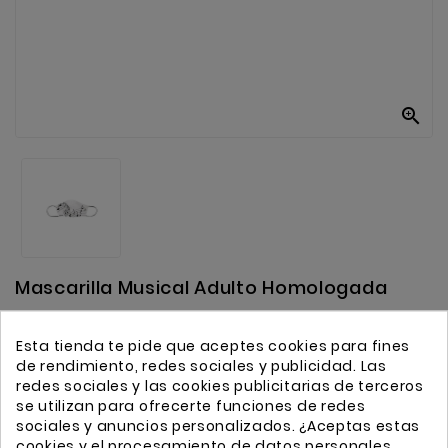
Anekke
Mas
Categorias

Mascarilla Musical Adulto Homologada
Leer Reseña
Esta tienda te pide que aceptes cookies para fines
de rendimiento, redes sociales y publicidad. Las
redes sociales y las cookies publicitarias de terceros
9,50 €
se utilizan para ofrecerte funciones de redes
Impuestos incluidos
sociales y anuncios personalizados. ¿Aceptas estas
cookies y el procesamiento de datos personales