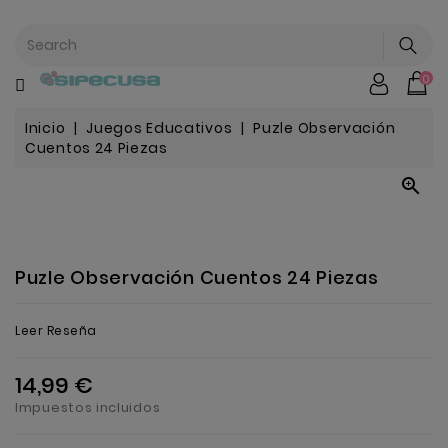
CATEGORÍA
0
Mochilas
&
Escolar
Inicio
Juegos Educativos
Puzle Observación
Cuentos 24 Piezas

Chip |
Stitch |
Harry
Harley..
Potter
Puzle Observación Cuentos 24 Piezas
Bebe
&
Leer Reseña
Infantil
14,99 €
Stranger
Impuestos incluidos
Things