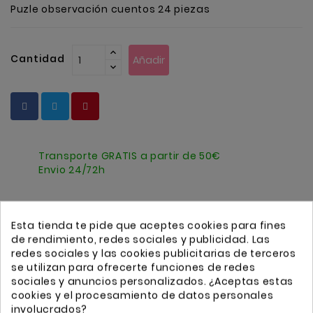
Puzle observación cuentos 24 piezas
Anekke
Mas
Cantidad
Categorias
Añadir
Transporte GRATIS a partir de 50€
Envio 24/72h
Esta tienda te pide que aceptes cookies para fines
Detalles
de rendimiento, redes sociales y publicidad. Las
redes sociales y las cookies publicitarias de terceros
se utilizan para ofrecerte funciones de redes
Referencia
J02646
sociales y anuncios personalizados. ¿Aceptas estas
Comprar
2 Artículos
cookies y el procesamiento de datos personales
involucrados?