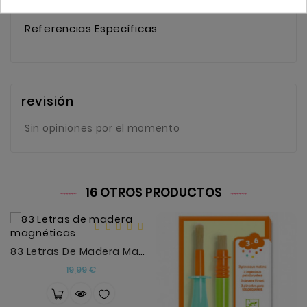
Referencias Específicas
revisión
Sin opiniones por el momento
16 OTROS PRODUCTOS
83 Letras De Madera Magnéticas
Precio
19,99 €