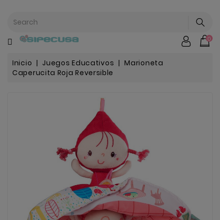
CATEGORÍA
0
Mochilas
&
Escolar
Inicio
Juegos Educativos
Marioneta
Caperucita Roja Reversible
Chip |
Stitch |
Harry
Harley..
Potter
Bebe
&
Infantil
Stranger
Things