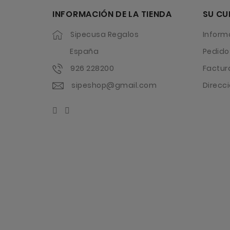
INFORMACIÓN DE LA TIENDA
SU CU
Sipecusa Regalos
Inform
España
Pedido
926 228200
Factur
sipeshop@gmail.com
Direcc