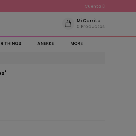
Cuenta
Mi Carrito
0
Productos
R THINGS
ANEKKE
MORE
MAS CATEGORIAS
+ FRIKADAS...
MALETAS & VIAJE
ENFERMERA EN APUROS
IDEAS PARA REGALAR
BOLSOS & CO
LLAVEROS MOLONES
NECESERES & SHOPPING
CHIP | STITCH | HARLEY..
FUNKOS POP
MOCHILAS INFANTILES
FRIENDS & E.T
COJINES ORIGINALES Y PORTAFOTOS
STAR WARS & MARVEL
s'