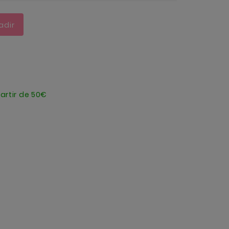
adir
artir de 50€