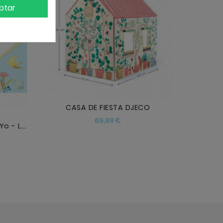
ptar
AÑADIR
CASA DE FIESTA DJECO
Precio
69,99 €
Set De Manualidades Tu & Yo - Letras