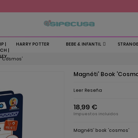
P |
HARRY POTTER
BEBE & INFANTIL
STRANGE
CH |
EY..
k 'cosmos'
Magnéti' Book 'cosmo
Leer Reseña
18,99 €
Impuestos incluidos
Magnéti' book 'cosmos'