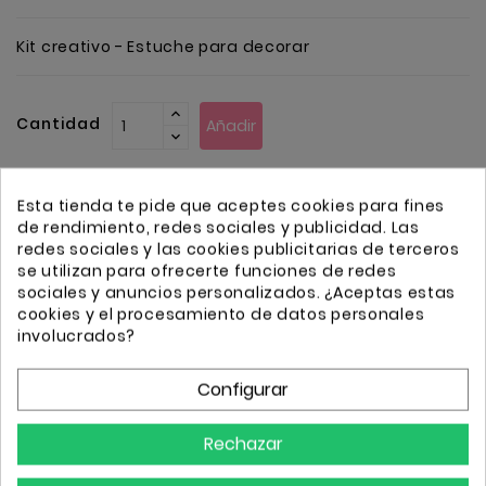
Kit creativo - Estuche para decorar
Cantidad
Añadir
Esta tienda te pide que aceptes cookies para fines
de rendimiento, redes sociales y publicidad. Las
redes sociales y las cookies publicitarias de terceros
se utilizan para ofrecerte funciones de redes
Transporte GRATIS a partir de 50€
sociales y anuncios personalizados. ¿Aceptas estas
Envio 24/72h
cookies y el procesamiento de datos personales
involucrados?
Descripción
Detalles
Configurar
Un estuche con unicornios y flamencos rosas!
Rechazar
Decora tu propio estuche con una lámina de
transferencia y un palito de madera, un colgante