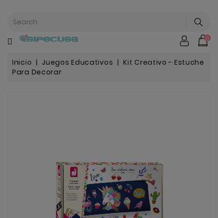
CATEGORÍA
0
Mochilas
&
Escolar
Inicio
Juegos Educativos
Kit Creativo - Estuche
Para Decorar
Chip |
Stitch |
Harry
Harley..
Potter
Bebe
&
Infantil
Stranger
Things