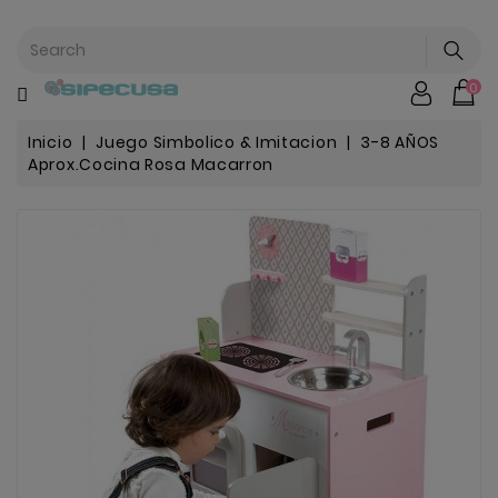
CATEGORÍA
0
Mochilas
&
Escolar
Inicio
Juego Simbolico & Imitacion
3-8 AÑOS
Aprox.Cocina Rosa Macarron
Chip |
Stitch |
Harry
Harley..
Potter
Bebe
&
Infantil
Stranger
Things