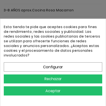
3-8 AÑOS aprox.Cocina Rosa Macarron
Esta tienda te pide que aceptes cookies para fines
Cantidad
Añadir
de rendimiento, redes sociales y publicidad. Las
redes sociales y las cookies publicitarias de terceros
se utilizan para ofrecerte funciones de redes
sociales y anuncios personalizados. ¿Aceptas estas
cookies y el procesamiento de datos personales
involucrados?
Transporte GRATIS a partir de 50€
Envio 24/72h
Configurar
Rechazar
Detalles
Aceptar
Referencia
j06567
Comprar
4 Artículos