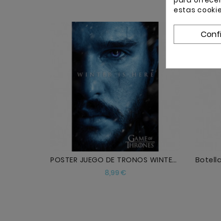
para ofrece
estas cooki
Conf
AÑADIR
POSTER JUEGO DE TRONOS WINTER IS HERE JON
Botell
Precio
8,99 €