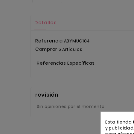
Detalles
Referencia
ABYMUG184
Comprar
5 Artículos
Referencias Específicas
revisión
Sin opiniones por el momento
Esta tienda 
y publicidad