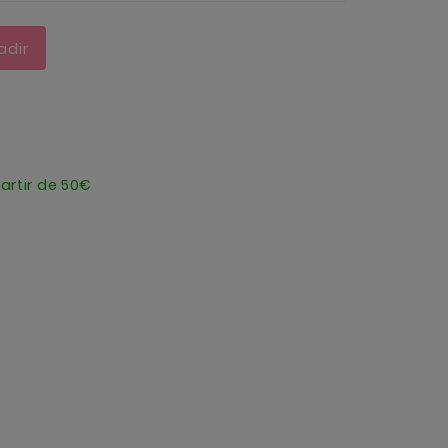
adir
artir de 50€