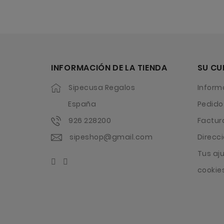
INFORMACIÓN DE LA TIENDA
SU CU
Sipecusa Regalos
Inform
España
Pedido
926 228200
Factur
sipeshop@gmail.com
Direcc
Tus aj
cookie