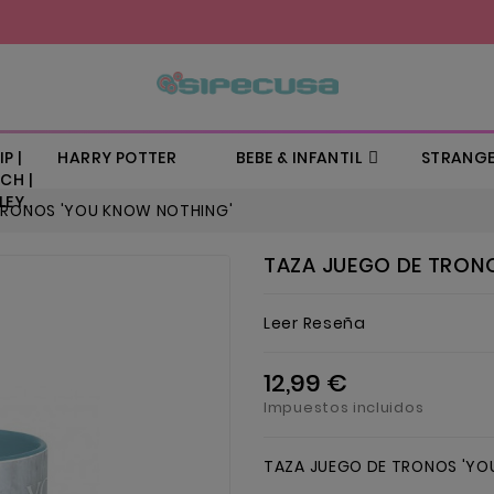
P |
HARRY POTTER
BEBE & INFANTIL
STRANGE
CH |
EY..
TRONOS 'YOU KNOW NOTHING'
TAZA JUEGO DE TRON
Leer Reseña
12,99 €
Impuestos incluidos
TAZA JUEGO DE TRONOS 'YO