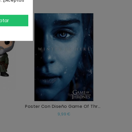
s. ¿Aceptas
ptar
AÑADIR
Poster Con Diseño Game Of Thrones Winter Is Here
Precio
9,99 €