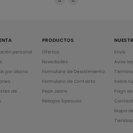
ENTA
PRODUCTOS
NUESTR
ación personal
Ofertas
Envío
s
Novedades
Aviso le
as por abono
Formulario de Desistimiento
Término
iones
Formulario de Contacto
Sobre n
ustes de
Pepe Jeans
Pago se
s
Rebajas Sipecusa
Contact
Mapa del
Tiendas