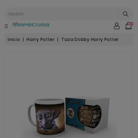
CATEGORÍA
0
Mochilas
&
Escolar
Inicio
Harry Potter
Taza Dobby Harry Potter
Chip |
Stitch |
Harry
Harley..
Potter
Bebe
&
Infantil
Stranger
Things