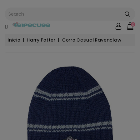
CATEGORÍA
0
Mochilas
&
Escolar
Inicio
Harry Potter
Gorro Casual Ravenclaw
Chip |
Stitch |
Harry
Harley..
Potter
Bebe
&
Infantil
Stranger
Things