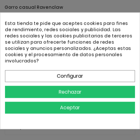
Gorro casual Ravenclaw
Esta tienda te pide que aceptes cookies para fines
Cantidad
de rendimiento, redes sociales y publicidad. Las
Añadir
redes sociales y las cookies publicitarias de terceros
se utilizan para ofrecerte funciones de redes
sociales y anuncios personalizados. ¿Aceptas estas
cookies y el procesamiento de datos personales
involucrados?
Transporte GRATIS a partir de 50€
Configurar
Envio 24/72h
Rechazar
Descripción
Detalles
Aceptar
Gorro casual Ravenclaw Gorro casual Licencia
Harry Potter Ravenclaw talla única Material: Lana