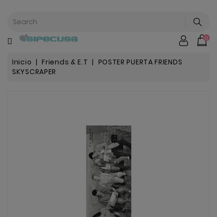
CATEGORÍA
0
Mochilas
&
Escolar
Inicio
Friends & E.T
POSTER PUERTA FRIENDS
SKYSCRAPER
Chip |
Stitch |
Harry
Harley..
Potter
Bebe
&
Infantil
Stranger
Things