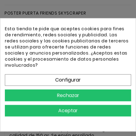
POSTER PUERTA FRIENDS SKYSCRAPER
Esta tienda te pide que aceptes cookies para fines
Cantidad
de rendimiento, redes sociales y publicidad. Las
Añadir
redes sociales y las cookies publicitarias de terceros
se utilizan para ofrecerte funciones de redes
sociales y anuncios personalizados. ¿Aceptas estas
cookies y el procesamiento de datos personales
involucrados?
Transporte GRATIS a partir de 50€
Configurar
Envio 24/72h
Rechazar
Descripción
Detalles
Aceptar
POSTER PUERTA FRIENDS SKYSCRAPER Mide 53 x 158
cm y está impreso en papel de brillo de gran
calidad de 150 gr. Se envía enrollado.