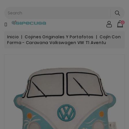
CATEGORÍA
0
Mochilas
&
Escolar
Inicio
Cojines Originales Y Portafotos
Cojín Con
Forma - Caravana Volkswagen VW T1 Aventu
Chip |
Stitch |
Harry
Harley..
Potter
Bebe
&
Infantil
Stranger
Things