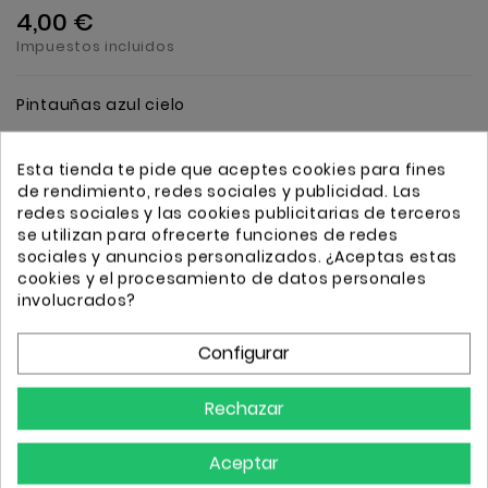
4,00 €
Impuestos incluidos
Pintauñas azul cielo
Esta tienda te pide que aceptes cookies para fines
Cantidad
Añadir
de rendimiento, redes sociales y publicidad. Las
redes sociales y las cookies publicitarias de terceros
se utilizan para ofrecerte funciones de redes
sociales y anuncios personalizados. ¿Aceptas estas
cookies y el procesamiento de datos personales
involucrados?
Transporte GRATIS a partir de 50€
Configurar
Envio 24/72h
Rechazar
Detalles
Aceptar