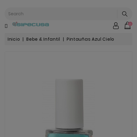
CATEGORÍA
0
Mochilas
&
Escolar
Inicio
Bebe & Infantil
Pintauñas Azul Cielo
Chip |
Stitch |
Harry
Harley..
Potter
Bebe
&
Infantil
Stranger
Things