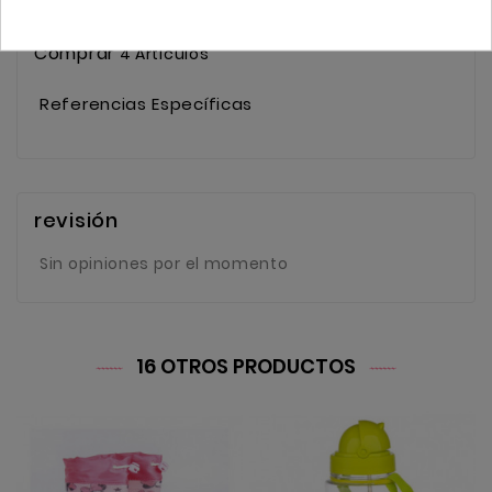
Referencia
w4075mt
Comprar
4 Artículos
Referencias Específicas
revisión
Sin opiniones por el momento
16 OTROS PRODUCTOS