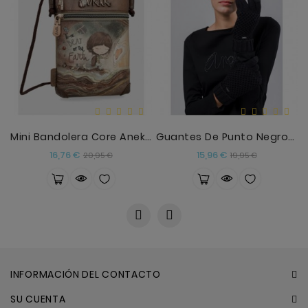
Mini Bandolera Core Anekke
Guantes De Punto Negros Anekke
Precio
Precio
Precio
Precio
16,76 €
15,96 €
20,95 €
19,95 €
base
base
INFORMACIÓN DEL CONTACTO
SU CUENTA