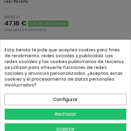
Leer Reseña
58,95 €
47,16 €
20% de descuento
Impuestos incluidos
Bolso de 2 asas con bandolera Shoen Padded
Esta tienda te pide que aceptes cookies para fines
de rendimiento, redes sociales y publicidad. Las
redes sociales y las cookies publicitarias de terceros
Cantidad
Añadir
se utilizan para ofrecerte funciones de redes
sociales y anuncios personalizados. ¿Aceptas estas
cookies y el procesamiento de datos personales
involucrados?
Configurar
Transporte GRATIS a partir de 50€
Envio 24/72h
Rechazar
Aceptar