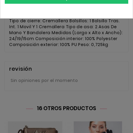
Descripción
Detalles
Tipo de cierre: Cremallera Bolsillos: 1 Bolsillo Tras.
Int. 1 Movil Y 1 Cremallera Tipo de asa: 2 Asas De
Mano Y Bandolera Medidas (Largo x Alto x Ancho):
24/19/15cm Composición interior: 100% Polyester
Composición exterior: 100% PU Peso: 0,725kg
revisión
Sin opiniones por el momento
16 OTROS PRODUCTOS