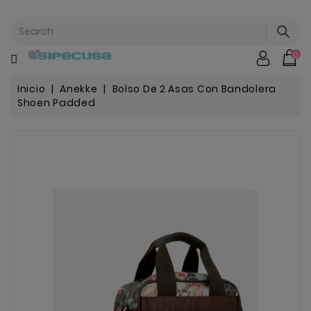
CATEGORÍA
0
Mochilas
&
Escolar
Inicio
Anekke
Bolso De 2 Asas Con Bandolera
Shoen Padded
Chip |
Stitch |
Harry
Harley..
Potter
Bebe
&
Infantil
Stranger
Things