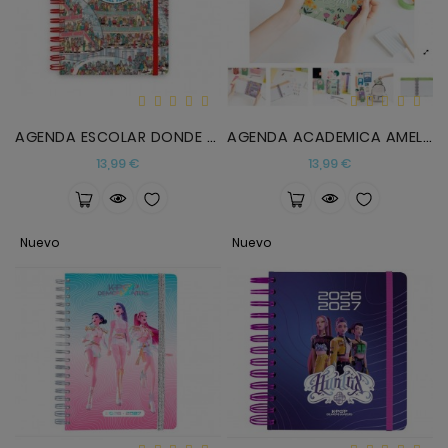
AGENDA ESCOLAR DONDE ESTA WALLY?
AGENDA ACADEMICA AMELIE 2026-2027
Precio
Precio
13,99 €
13,99 €
Nuevo
Nuevo