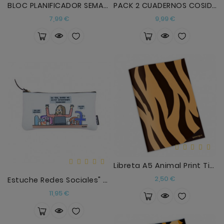
BLOC PLANIFICADOR SEMANAL A3 STAR WARS THE MANDALO
PACK 2 CUADERNOS COSIDOS LA VECINA RUBIA
Precio
Precio
7,99 €
9,99 €
Libreta A5 Animal Print Tigre Que Way!
Precio
2,50 €
Estuche Redes Sociales" De P8ladas "
Precio
11,95 €