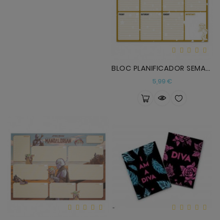
BLOC PLANIFICADOR SEMANAL A4 HARRY POTTER DOBBY
Precio
5,99 €