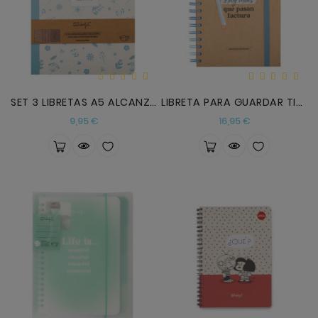
SET 3 LIBRETAS A5 ALCANZAR TODOS TUS SUEÑOS - FIJA
LIBRETA PARA GUARDAR TICKETS - HAY IDEAS QUE PASAN
Precio
Precio
9,95 €
16,95 €