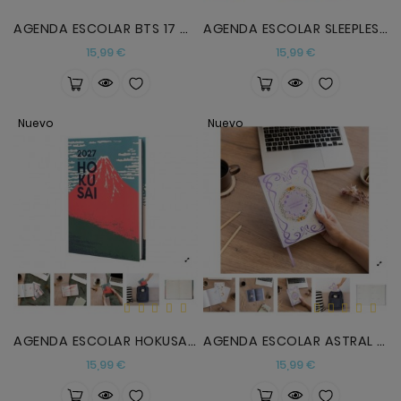
AGENDA ESCOLAR BTS 17 MESES 2026/2027
AGENDA ESCOLAR SLEEPLESS GARDEN 17 MESES 2026/2027
Precio
Precio
15,99 €
15,99 €
Nuevo
Nuevo
AGENDA ESCOLAR HOKUSAI 17 MESES 2026/2027
AGENDA ESCOLAR ASTRAL 17 MESES 2026/2027
Precio
Precio
15,99 €
15,99 €