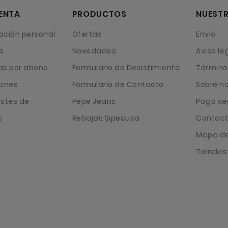
ENTA
PRODUCTOS
NUESTR
ación personal
Ofertas
Envío
s
Novedades
Aviso le
as por abono
Formulario de Desistimiento
Término
iones
Formulario de Contacto
Sobre n
ustes de
Pepe Jeans
Pago se
s
Rebajas Sipecusa
Contact
Mapa del
Tiendas