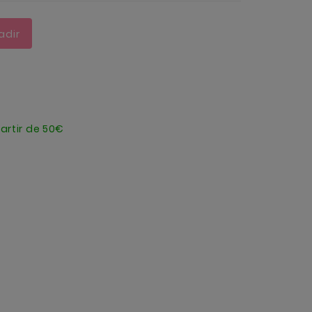
adir
artir de 50€