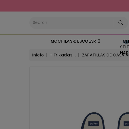
CHI
MOCHILAS & ESCOLAR
STIT
HARL
Inicio
+ Frikadas...
ZAPATILLAS DE CASA A