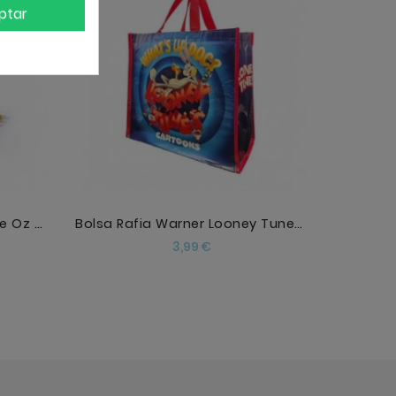
ptar
AÑADIR
Figura Bendyfigs El Mago De Oz Dorothy
Bolsa Rafia Warner Looney Tunes Whats Up Doc
Precio
3,99 €