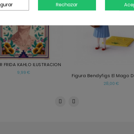
igurar
Rechazar
Ace
AÑADIR
AÑADIR
R FRIDA KAHLO ILUSTRACION
Precio
9,99 €
Precio
28,00 €