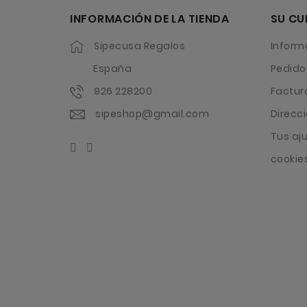
INFORMACIÓN DE LA TIENDA
SU CU
Sipecusa Regalos
Inform
España
Pedido
926 228200
Factur
sipeshop@gmail.com
Direcc
Tus aj
cookie