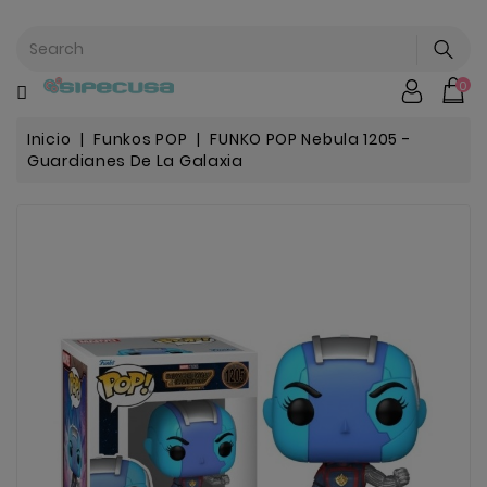
CATEGORÍA
0
Mochilas
&
Escolar
Inicio
Funkos POP
FUNKO POP Nebula 1205 -
Guardianes De La Galaxia
Chip |
Stitch |
Harry
Harley..
Potter
Bebe
&
Infantil
Stranger
Things