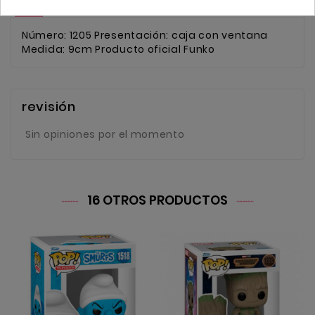
Número: 1205 Presentación: caja con ventana
Medida: 9cm Producto oficial Funko
revisión
Sin opiniones por el momento
16 OTROS PRODUCTOS