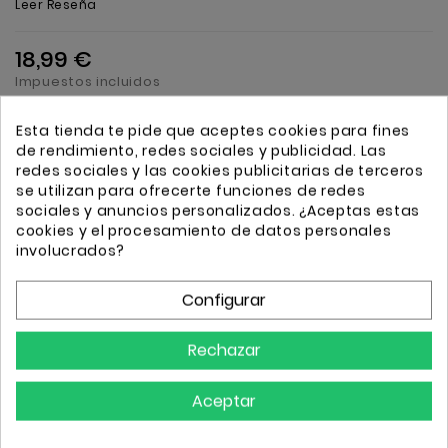
Leer Reseña
18,99 €
Impuestos incluidos
Esta tienda te pide que aceptes cookies para fines
FUNKO POP Nebula 1205 - Guardianes de la Galaxia
de rendimiento, redes sociales y publicidad. Las
redes sociales y las cookies publicitarias de terceros
se utilizan para ofrecerte funciones de redes
Cantidad
Añadir
sociales y anuncios personalizados. ¿Aceptas estas
cookies y el procesamiento de datos personales
involucrados?
Configurar
Transporte GRATIS a partir de 50€
Rechazar
Envio 24/72h
Aceptar
Descripción
Detalles