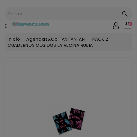
CATEGORÍA
0
Mochilas
&
Escolar
Inicio
Agendas&Co·TANTANFAN·
PACK 2
CUADERNOS COSIDOS LA VECINA RUBIA
Chip |
Stitch |
Harry
Harley..
Potter
Bebe
&
Infantil
Stranger
Things