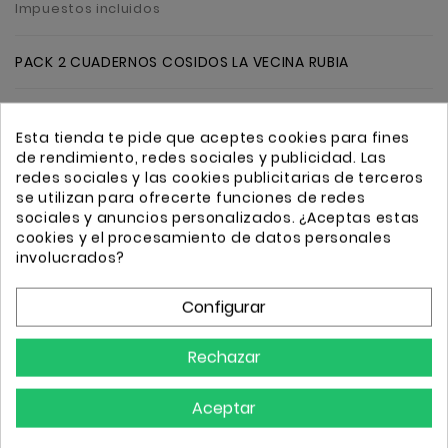
Impuestos incluidos
PACK 2 CUADERNOS COSIDOS LA VECINA RUBIA
Cantidad
Añadir
Esta tienda te pide que aceptes cookies para fines
de rendimiento, redes sociales y publicidad. Las
redes sociales y las cookies publicitarias de terceros
se utilizan para ofrecerte funciones de redes
sociales y anuncios personalizados. ¿Aceptas estas
cookies y el procesamiento de datos personales
involucrados?
Transporte GRATIS a partir de 50€
Envio 24/72h
Configurar
Rechazar
Detalles
Aceptar
Referencia
art1304