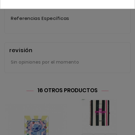
Comprar
2 Artículos
Referencias Específicas
revisión
Sin opiniones por el momento
16 OTROS PRODUCTOS