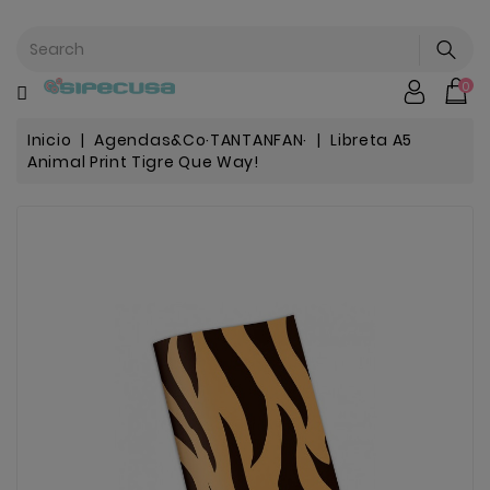
CATEGORÍA
0
Mochilas
&
Escolar
Inicio
Agendas&Co·TANTANFAN·
Libreta A5
Animal Print Tigre Que Way!
Chip |
Stitch |
Harry
Harley..
Potter
Bebe
&
Infantil
Stranger
Things