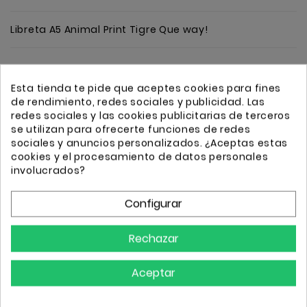
Libreta A5 Animal Print Tigre Que way!
Cantidad
Añadir
Esta tienda te pide que aceptes cookies para fines
de rendimiento, redes sociales y publicidad. Las
redes sociales y las cookies publicitarias de terceros
se utilizan para ofrecerte funciones de redes
sociales y anuncios personalizados. ¿Aceptas estas
cookies y el procesamiento de datos personales
involucrados?
Transporte GRATIS a partir de 50€
Envio 24/72h
Configurar
Rechazar
Detalles
Aceptar
Referencia
8435470823736
Comprar
7 Artículos