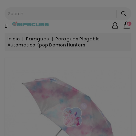
CATEGORÍA
0
Mochilas
&
Escolar
Inicio
Paraguas
Paraguas Plegable
Automatico Kpop Demon Hunters
Nuevo
Chip |
Stitch |
Harry
Harley..
Potter
Bebe
&
Infantil
Stranger
Things