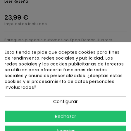
Leer Reseña
23,99 €
Impuestos incluidos
Paraguas plegable automatico Kpop Demon Hunters
Esta tienda te pide que aceptes cookies para fines
de rendimiento, redes sociales y publicidad. Las
Cantidad
Añadir
redes sociales y las cookies publicitarias de terceros
se utilizan para ofrecerte funciones de redes
sociales y anuncios personalizados. ¿Aceptas estas
cookies y el procesamiento de datos personales
involucrados?
Configurar
Transporte GRATIS a partir de 50€
Envio 24/72h
Rechazar