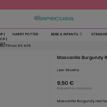
P |
HARRY POTTER
BEBE & INFANTIL
STRANGE
CH |
EY..
a.Filtrac.93.40%
Mascarilla Burgundy 
Leer Reseña
9,50 €
Impuestos incluidos
Mascarilla Burgundy red h