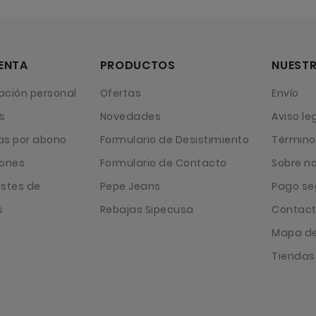
ENTA
PRODUCTOS
NUESTR
ación personal
Ofertas
Envío
s
Novedades
Aviso le
as por abono
Formulario de Desistimiento
Término
iones
Formulario de Contacto
Sobre n
ustes de
Pepe Jeans
Pago se
s
Rebajas Sipecusa
Contact
Mapa del
Tiendas