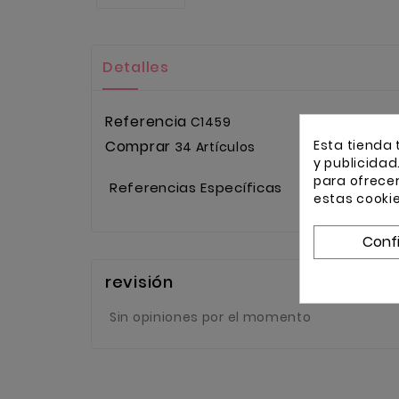
Detalles
Referencia
C1459
Esta tienda 
Comprar
34 Artículos
y publicidad
para ofrece
Referencias Específicas
estas cooki
Conf
revisión
Sin opiniones por el momento