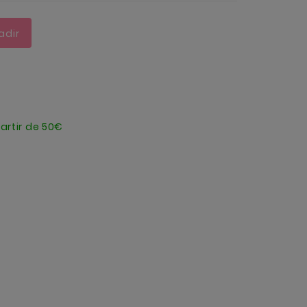
adir
artir de 50€