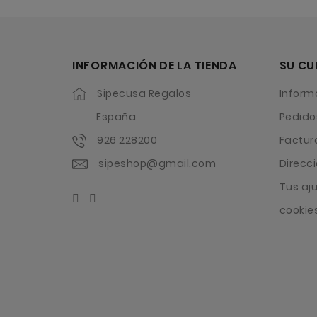
INFORMACIÓN DE LA TIENDA
SU CU
Sipecusa Regalos
Inform
España
Pedido
926 228200
Factur
sipeshop@gmail.com
Direcc
Tus aj
cookie