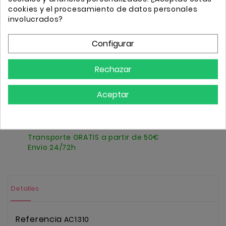
Impuestos incluidos
cookies y el procesamiento de datos personales
involucrados?
Mascarilla adulto 3 capas homologada Arco iris
Configurar
Cantidad
Añadir
Rechazar
Aceptar
Transporte GRATIS a partir de 50€
Envio 24/72h
Detalles
Referencia
AC1310