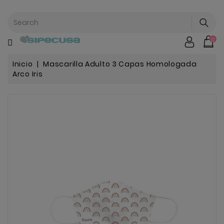
CATEGORÍA
0
Mochilas
&
Escolar
Inicio
Mascarilla Adulto 3 Capas Homologada
Arco Iris
Chip |
Stitch |
Harry
Harley..
Potter
Bebe
&
Infantil
Stranger
Things