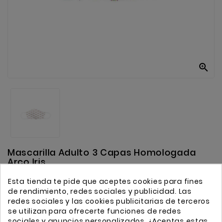
Anekke
Mas
Categorias

Mascarilla Adulto 3 Capas Homologada
Arco Iris
Esta tienda te pide que aceptes cookies para fines
Leer Reseña
de rendimiento, redes sociales y publicidad. Las
redes sociales y las cookies publicitarias de terceros
se utilizan para ofrecerte funciones de redes
9,50 €
sociales y anuncios personalizados. ¿Aceptas estas