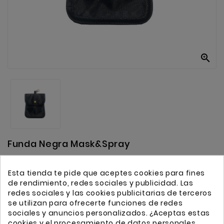
Anekke
Mas
Categorias

Funda Negra Mask&Spray
Leer Reseña
Esta tienda te pide que aceptes cookies para fines
de rendimiento, redes sociales y publicidad. Las
redes sociales y las cookies publicitarias de terceros
2,00 €
se utilizan para ofrecerte funciones de redes
Impuestos incluidos
sociales y anuncios personalizados. ¿Aceptas estas
cookies y el procesamiento de datos personales