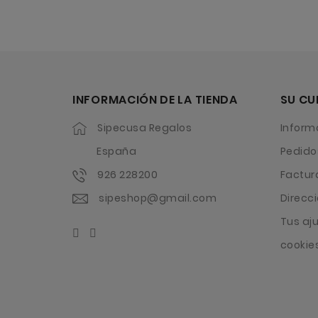
INFORMACIÓN DE LA TIENDA
SU CU
Sipecusa Regalos
Inform
España
Pedido
926 228200
Factur
sipeshop@gmail.com
Direcc
Tus aj
cookie