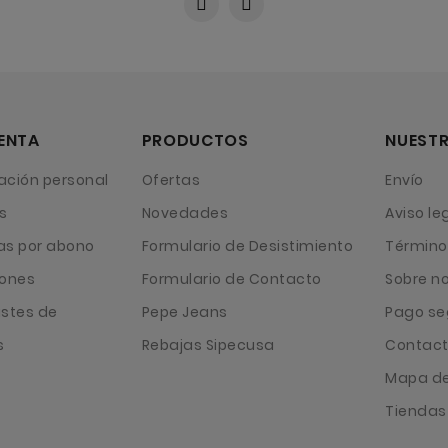
ENTA
PRODUCTOS
NUESTR
ación personal
Ofertas
Envío
s
Novedades
Aviso le
as por abono
Formulario de Desistimiento
Término
iones
Formulario de Contacto
Sobre n
ustes de
Pepe Jeans
Pago se
s
Rebajas Sipecusa
Contact
Mapa del
Tiendas