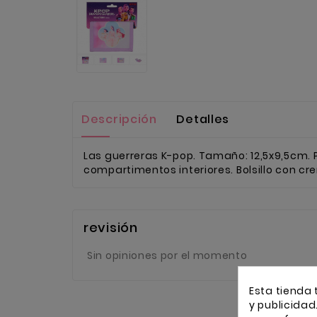
Descripción
Detalles
Las guerreras K-pop. Tamaño: 12,5x9,5cm. 
compartimentos interiores. Bolsillo con c
revisión
Sin opiniones por el momento
Esta tienda 
y publicidad