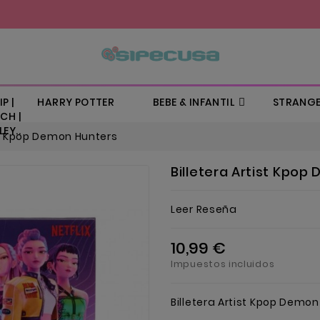
P |
HARRY POTTER
BEBE & INFANTIL
STRANGE
CH |
EY..
ist Kpop Demon Hunters
Billetera Artist Kpop
Leer Reseña
10,99 €
Impuestos incluidos
Billetera Artist Kpop Demo