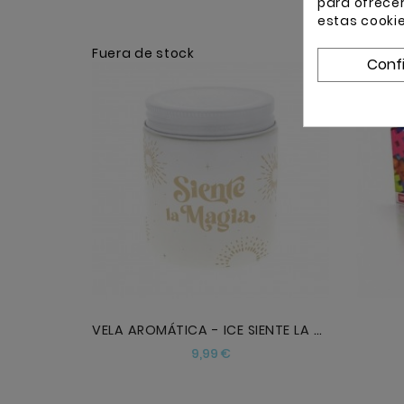
para ofrece
estas cooki
Fuera de stock
Fuera 
Conf
AGOTADO
VELA AROMÁTICA - ICE SIENTE LA MAGIA
Precio
9,99 €