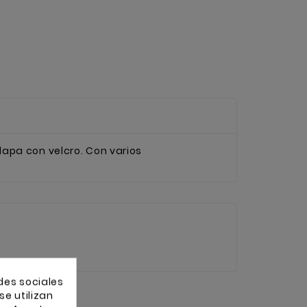
apa con velcro. Con varios
des sociales
se utilizan