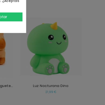
s. ¿Aceptas
ptar
AÑADIR
Huevo Que Eclosiona De Juguete Capibara
Luz Nocturana Dino
Precio
21,99 €