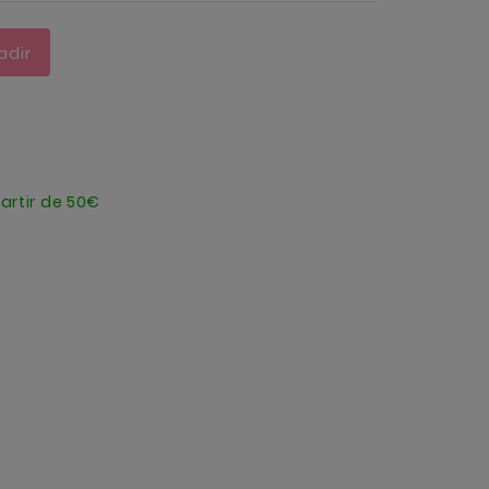
adir
artir de 50€