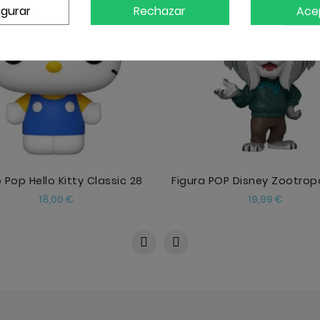
igurar
Rechazar
Ace
AÑADIR
AÑADIR
 Pop Hello Kitty Classic 28
Precio
Precio
18,00 €
19,99 €