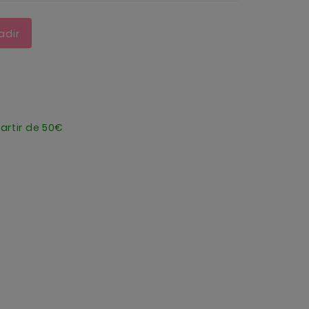
adir
artir de 50€