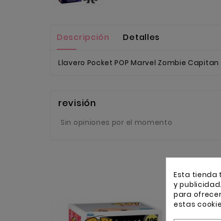
Descripción
Detalles
Llavero Pocket POP Marvel Zombie Capitan
revisión
Sin opiniones por el momento
Esta tienda 
y publicidad
para ofrece
estas cooki