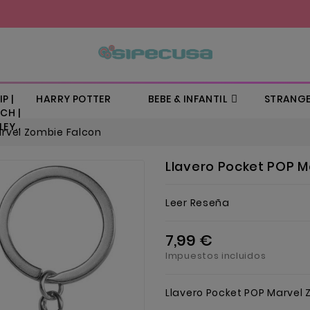
P |
HARRY POTTER
BEBE & INFANTIL
STRANGE
CH |
EY..
arvel Zombie Falcon
Llavero Pocket POP M
Leer Reseña
7,99 €
Impuestos incluidos
Llavero Pocket POP Marvel