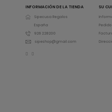
INFORMACIÓN DE LA TIENDA
SU CU
Sipecusa Regalos
Inform
España
Pedido
926 228200
Factur
sipeshop@gmail.com
Direcc