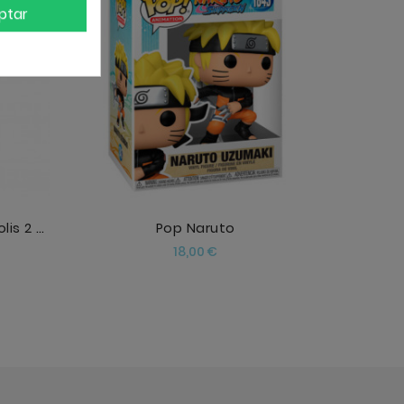
ptar
AÑADIR
Figura POP Disney Zootropolis 2 Pawbert Lynxley
Pop Naruto
Precio
18,00 €