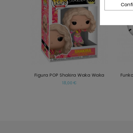
Conf
AÑADIR
Figura POP Shakira Waka Waka
Funko
Precio
18,00 €