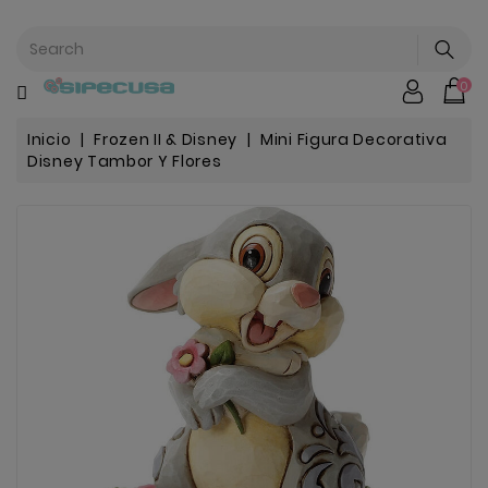
CATEGORÍA
0
Mochilas
&
Escolar
Inicio
Frozen II & Disney
Mini Figura Decorativa
Disney Tambor Y Flores
Chip |
Stitch |
Harry
Harley..
Potter
Bebe
&
Infantil
Stranger
Things