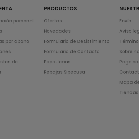
ENTA
PRODUCTOS
NUESTR
ación personal
Ofertas
Envío
s
Novedades
Aviso le
as por abono
Formulario de Desistimiento
Término
iones
Formulario de Contacto
Sobre n
ustes de
Pepe Jeans
Pago se
s
Rebajas Sipecusa
Contact
Mapa del
Tiendas