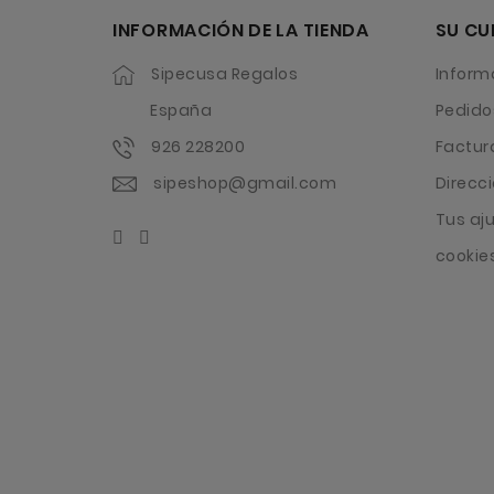
INFORMACIÓN DE LA TIENDA
SU CU
Sipecusa Regalos
Inform
España
Pedido
926 228200
Factur
sipeshop@gmail.com
Direcc
Tus aj
cookie