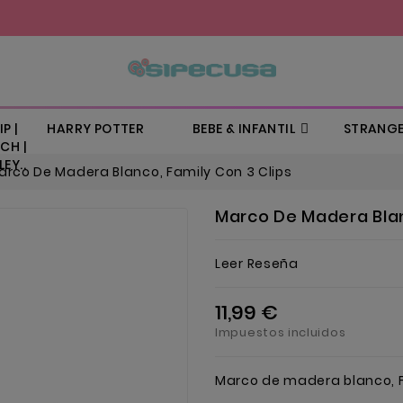
P |
HARRY POTTER
BEBE & INFANTIL
STRANGE
CH |
EY..
arco De Madera Blanco, Family Con 3 Clips
Marco De Madera Blan
Leer Reseña
11,99 €
Impuestos incluidos
Marco de madera blanco, F