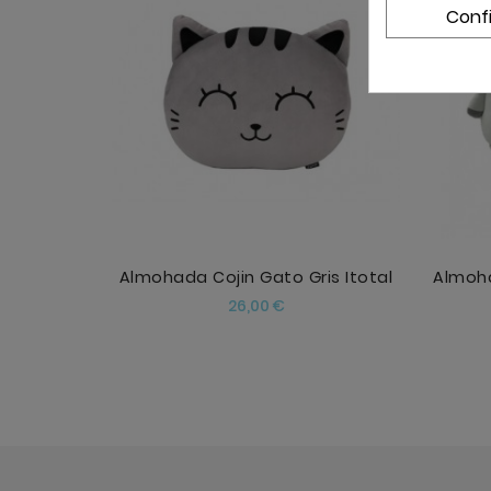
Conf
AÑADIR
Almohada Cojin Gato Gris Itotal
Precio
26,00 €