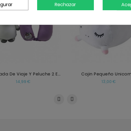
igurar
Rechazar
Ace
AÑADIR
AÑADIR
Almohada De Viaje Y Peluche 2 En 1 Swapseazzz Unic
Cojin Pequeño Unicor
Precio
Precio
14,99 €
13,00 €