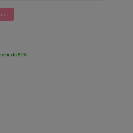
adir
artir de 50€