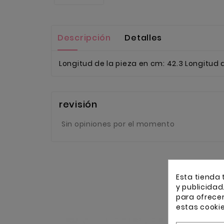
Descripción
Detalles
Longitud de la pieza en cm: 42.3 Longitud d
revisión
Sin opiniones por el momento
Esta tienda 
y publicidad
para ofrece
estas cooki