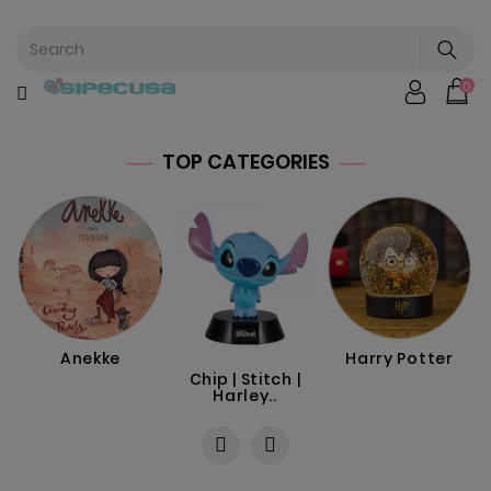
CATEGORÍA
0
Mochilas
&
Escolar
TOP CATEGORIES
Chip |
Stitch |
Harry
Harley..
Potter
Bebe
&
Anekke
Harry Potter
Infantil
Chip | Stitch |
Harley..
Stranger
Things