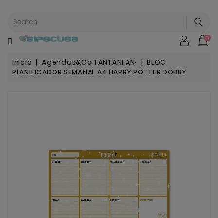
CATEGORÍA
0
Mochilas
&
Escolar
Inicio
Agendas&Co·TANTANFAN·
BLOC
PLANIFICADOR SEMANAL A4 HARRY POTTER DOBBY
Chip |
Stitch |
Harry
Harley..
Potter
Bebe
&
Infantil
Stranger
Things