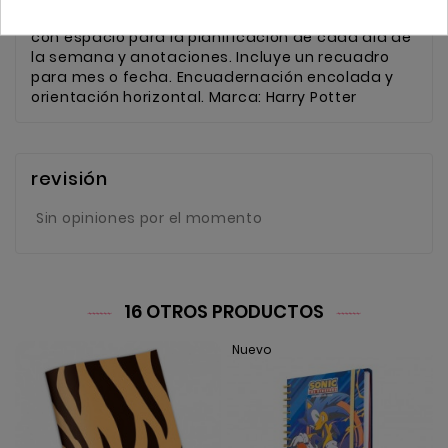
8435497224042 Descripción: Presenta 54 hojas
con espacio para la planificación de cada día de
la semana y anotaciones. Incluye un recuadro
para mes o fecha. Encuadernación encolada y
orientación horizontal. Marca: Harry Potter
revisión
Sin opiniones por el momento
16 OTROS PRODUCTOS
Nuevo