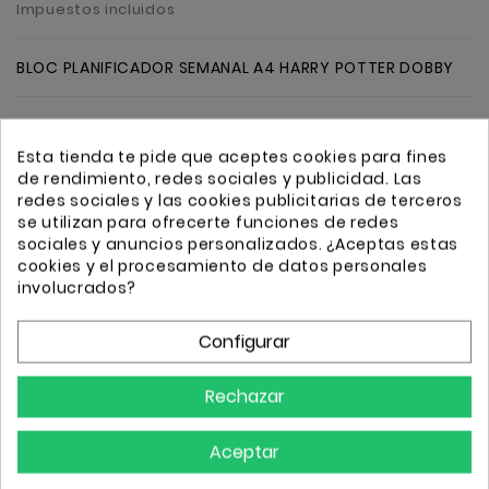
Impuestos incluidos
BLOC PLANIFICADOR SEMANAL A4 HARRY POTTER DOBBY
Cantidad
Añadir
Esta tienda te pide que aceptes cookies para fines
de rendimiento, redes sociales y publicidad. Las
redes sociales y las cookies publicitarias de terceros
se utilizan para ofrecerte funciones de redes
sociales y anuncios personalizados. ¿Aceptas estas
cookies y el procesamiento de datos personales
involucrados?
Transporte GRATIS a partir de 50€
Envio 24/72h
Configurar
Rechazar
Descripción
Detalles
Aceptar
BLOC PLANIFICADOR SEMANAL A4 HARRY POTTER
DOBBY Referencia: BPSA40010 EAN13: